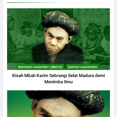
KHUTBAH
9
Khutbah Jumat: Mereka yang
Mendapat Predikat Haji Mabrur
KHUTBAH
10
Khutbah Jumat: Hak Penting
BIOGRAFI MASAYIKH LIRBOYO
DAWUH MASYAYIKH
Yang Harus Kita Berikan Kepada
Istri
Kisah Mbah Karim Sebrangi Selat Madura demi
KHUTBAH
Menimba Ilmu
11
Khutbah: Keistimewaan Hari
Jumat
KHUTBAH