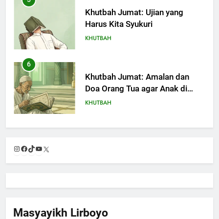
Khutbah Jumat: Ujian yang
Harus Kita Syukuri
KHUTBAH
6
Khutbah Jumat: Amalan dan
Doa Orang Tua agar Anak di
Pondok Pesantren Sukses Dunia
KHUTBAH
Akhirat
7
Khutbah Jumat: Refleksi dari
Instagram
Facebook
TikTok
YouTube
X
Cerita Mimbar Rasulullah
KHUTBAH
8
Khutbah Jumat Perihal Bulan
Masyayikh Lirboyo
Muharam