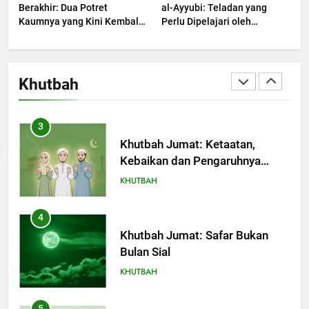
Berakhir: Dua Potret
al-Ayyubi: Teladan yang
Kaumnya yang Kini Kembali
Perlu Dipelajari oleh
Terjadi
2
Pemimpin Zaman Sekarang
(2)
Khutbah Jumat: Melihat
Limpahan Nikmat Allah
Khutbah
KHUTBAH
3
Khutbah Jumat: Ketaatan,
Kebaikan dan Pengaruhnya
dalam Jiwa Manusia
KHUTBAH
4
Khutbah Jumat: Safar Bukan
Bulan Sial
KHUTBAH
5