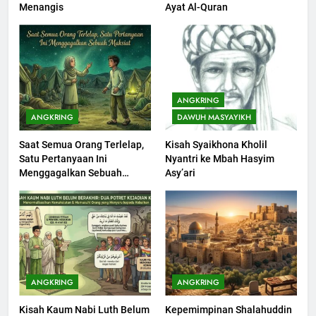
Menangis
Ayat Al-Quran
Seebagai Pembangkit Jiwa
KHUTBAH
202
Khutbah Jumat : Supaya Amal
ANGKRING
Bisa Diterima
ANGKRING
DAWUH MASYAYIKH
KHUTBAH
Saat Semua Orang Terlelap,
Kisah Syaikhona Kholil
Satu Pertanyaan Ini
Nyantri ke Mbah Hasyim
203
Menggagalkan Sebuah
Asy’ari
Khutbah Jumat: Bulan
Maksiat
Muharram Bulan Bersejarah
KHUTBAH
1
Khutbah Jumat: Mengapa Orang
ANGKRING
ANGKRING
Dengki Tak Akan Pernah
Kisah Kaum Nabi Luth Belum
Kepemimpinan Shalahuddin
Berjaya?
KHUTBAH