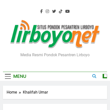
Skip
to
content
Lirboyo.net
Media Resmi Pondok Pesantren Lirboyo
MENU
Home
Khalifah Umar