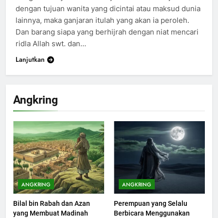
dengan tujuan wanita yang dicintai atau maksud dunia
lainnya, maka ganjaran itulah yang akan ia peroleh.
Dan barang siapa yang berhijrah dengan niat mencari
ridla Allah swt. dan…
Lanjutkan
Angkring
200
Khutbah Idul Fitri di Rumah
KHUTBAH
ANGKRING
ANGKRING
Bilal bin Rabah dan Azan
Perempuan yang Selalu
201
yang Membuat Madinah
Berbicara Menggunakan
Khutbah jumat: Sejarah