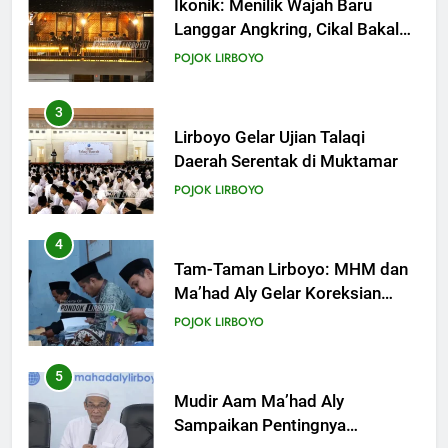
KHUTBAH
Lirboyo Gelar Ujian Talaqi
Daerah Serentak di Muktamar
19
POJOK LIRBOYO
Khutbah Jumat: Intropeksi Bagi
Para Suami
4
KHUTBAH
Tam-Taman Lirboyo: MHM dan
Ma’had Aly Gelar Koreksian
Kitab Semester Ganjil
20
POJOK LIRBOYO
Khutbah Jumat: Pernikahan di
Bulan Syawal
5
KHUTBAH
Mudir Aam Ma’had Aly
Sampaikan Pentingnya
Mempelajari Ilmu Hadis Dalam
21
POJOK LIRBOYO
Acara Dauroh Ilmiah
Khutbah Jumat: Apa yang Harus
Terjadi Setelah Ramadhan?
6
KHUTBAH
Dauroh Ilmiah Ma’had Aly
Lirboyo Bahas Metode