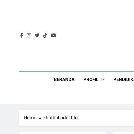
Skip
to
content
Lir
BERANDA
PROFIL
PENDIDI
Home
khutbah idul fitri