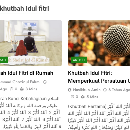
khutbah idul fitri
BAH
ARTIKEL
ah Idul Fitri di Rumah
Khutbah Idul Fitri:
Memperkuat Persatuan 
mmad Chozinul Fahmi
 Ago
0
3 Mins
Nasikhun Amin
8 Tahun Ago
0
5 Mins
an Kunci Kebahagiaan السلام
(Khutbah Pertama) اَللهُ أَكْبَرُ اَللهُ أَكْبَرُ
َكْبَرُ اَللهُ أَكْبَرُ اَللهُ أَكْبَرُ اَللهُ أَكْبَرُ اَللهُ
اَللهُ أَك
كْبَرُ اَللهُ أَكْبَرُ اَللهُ أَكْبَرُ اَللهُ أَكْبَرُ كَبِيْرًا
اَللهُ أَكْبَرُ كَبِيرًا وَالحَمدُ لِلّهِ كَثِيرًا, و
 للهِ كَثِيْرًا وَسُبْحَانَ اللهِ بُكْرَةً وَأَصِيْلاً