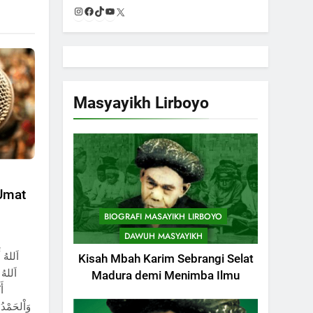
Instagram
Facebook
TikTok
YouTube
X
Masyayikh Lirboyo
Umat
BIOGRAFI MASAYIKH LIRBOYO
DAWUH MASYAYIKH
Kisah Mbah Karim Sebrangi Selat
اَللهُ أ
Madura demi Menimba Ilmu
أَ
وَاْلحَمْدُ،