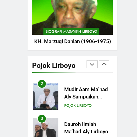
POJOK LIRBOYO
Pameran
747
Silaturahi dan
Istighosah Bersama
BIOGRAFI MASAYIKH LIRBOYO
Kapolda Jawa Timur
POJOK LIRBOYO
KH. Marzuqi Dahlan (1906-1975)
1
Tam-Taman Lirboyo:
MHM dan Ma’had
Pojok Lirboyo
Aly Gelar Koreksian
POJOK LIRBOYO
Kitab Semester
Ganjil
2
Mudir Aam Ma’had
Aly Sampaikan
Pentingnya
POJOK LIRBOYO
Mempelajari Ilmu
Hadis Dalam Acara
3
Dauroh Ilmiah
Dauroh Ilmiah
Ma’had Aly Lirboyo