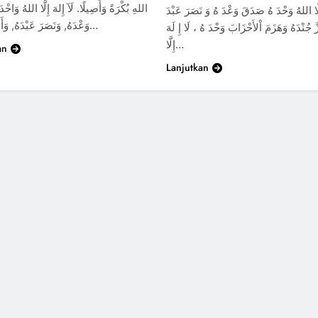
اللهِ بُكْرَةً وَأَصِيلًا. لَآ إِلهَ إِلَّا اللهُ وَاح
ِلَّا اللهُ وَحْدَ هُ صَدَقَ وَعْدَ هُ وَ نَصَرَ عَبْدَ
وَعْدَهُ, وَنَصَرَ عَبْدَهُ, وَأَعَزَّ جُنْدَهُ…
َّ جُنْدَهُ وَهَزَمَ اْلأَحْزَابَ وَحْدَ هُ ، لَا إِ لَهَ
إِلَّا…
an
Lanjutkan