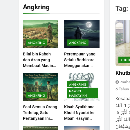
Angkring
Tag:
200
Khutbah Idul Fitri di
Rumah
KHUTBAH
ANGKRING
ANGKRING
201
Bilal bin Rabah
Perempuan yang
Khutbah jumat:
KHUT
dan Azan yang
Selalu Berbicara
Sejarah Seebagai
Membuat Madinah
Menggunakan
Pembangkit Jiwa
KHUTBAH
Menangis
Ayat Al-Quran
Khutb
Muha
202
ANGKRING
Khutbah Jumat :
6 Tahun
DAWUH
Supaya Amal Bisa
ANGKRING
MASYAYIKH
Kesabar
Diterima
KHUTBAH
عليكم ورحمة الله وبركاته اَللهُ أَكْبَرُ 1 اَللهُ
Saat Semua Orang
Kisah Syaikhona
أَكْبَرُ 2 اَللهُ أَكْبَرُ 3 اَللهُ أَكْبَرُ 4 اَللهُ أَكْبَرُ 5
Terlelap, Satu
Kholil Nyantri ke
203
Pertanyaan Ini
Mbah Hasyim
ْبَرُ 6 اَللهُ أَكْبَرُ 7 اَللهُ أَكْبَرُ8 اَللهُ أَكْبَرُ
Khutbah Jumat:
Menggagalkan
Asy’ari
9 َسُبْحَانَ
Bulan Muharram