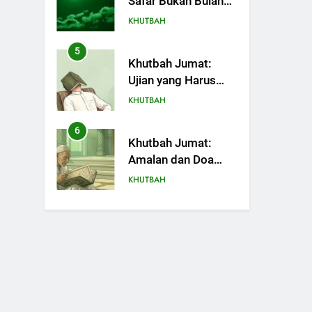
Safar Bukan Bulan
Sial
KHUTBAH
5
Khutbah Jumat:
Ujian yang Harus
Kita Syukuri
KHUTBAH
6
Khutbah Jumat:
Amalan dan Doa
Orang Tua agar
KHUTBAH
Anak di Pondok
Pesantren Sukses
7
Khutbah Jumat:
Dunia Akhirat
Refleksi dari Cerita
Mimbar Rasulullah
KHUTBAH
8
Khutbah Jumat