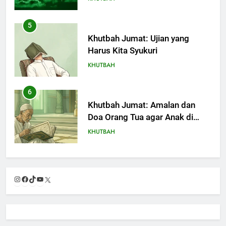
6
Khutbah Jumat: Amalan dan
Doa Orang Tua agar Anak di
Pondok Pesantren Sukses Dunia
KHUTBAH
Akhirat
7
Khutbah Jumat: Refleksi dari
Cerita Mimbar Rasulullah
KHUTBAH
8
Khutbah Jumat Perihal Bulan
Instagram
Facebook
TikTok
YouTube
X
Muharam
KHUTBAH
9