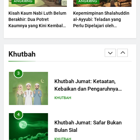
ANGKRING
ANGKRING
Limpahan Nikmat Allah
Kisah Kaum Nabi Luth Belum
Kepemimpinan Shalahuddin
KHUTBAH
Berakhir: Dua Potret
al-Ayyubi: Teladan yang
Kaumnya yang Kini Kembali
Perlu Dipelajari oleh
Terjadi
3
Pemimpin Zaman Sekarang
(2)
Khutbah Jumat: Ketaatan,
Kebaikan dan Pengaruhnya
Khutbah
dalam Jiwa Manusia
KHUTBAH
4
Khutbah Jumat: Safar Bukan
Bulan Sial
KHUTBAH
5
Khutbah Jumat: Ujian yang
Harus Kita Syukuri
KHUTBAH