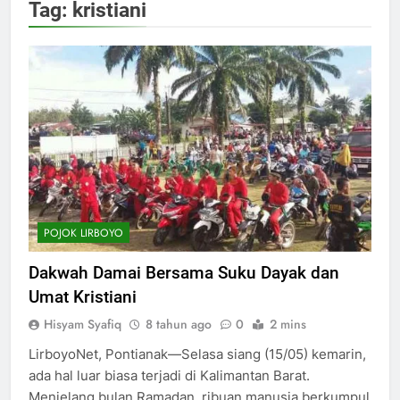
Tag:
kristiani
POJOK LIRBOYO
Dakwah Damai Bersama Suku Dayak dan
Umat Kristiani
Hisyam Syafiq
8 tahun ago
0
2 mins
LirboyoNet, Pontianak—Selasa siang (15/05) kemarin,
ada hal luar biasa terjadi di Kalimantan Barat.
Menjelang bulan Ramadan, ribuan manusia berkumpul