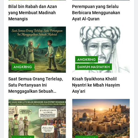
Bilal bin Rabah dan Azan
Perempuan yang Selalu
202
yang Membuat Madinah
Berbicara Menggunakan
Khutbah Jumat : Supaya Amal
Menangis
Ayat Al-Quran
Bisa Diterima
KHUTBAH
203
Khutbah Jumat: Bulan
ANGKRING
Muharram Bulan Bersejarah
ANGKRING
DAWUH MASYAYIKH
KHUTBAH
Saat Semua Orang Terlelap,
Kisah Syaikhona Kholil
Satu Pertanyaan Ini
Nyantri ke Mbah Hasyim
1
Menggagalkan Sebuah
Asy’ari
Khutbah Jumat: Mengapa Orang
Maksiat
Dengki Tak Akan Pernah
Berjaya?
KHUTBAH
2
Khutbah Jumat: Melihat