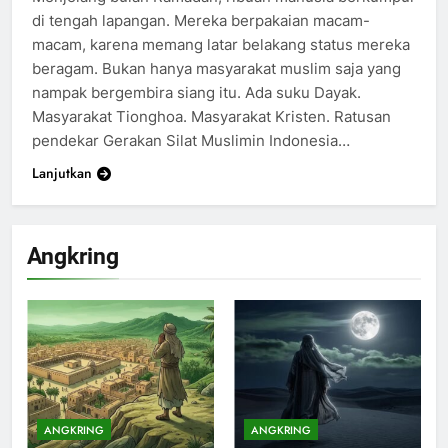
di tengah lapangan. Mereka berpakaian macam-
macam, karena memang latar belakang status mereka
beragam. Bukan hanya masyarakat muslim saja yang
nampak bergembira siang itu. Ada suku Dayak.
Masyarakat Tionghoa. Masyarakat Kristen. Ratusan
pendekar Gerakan Silat Muslimin Indonesia…
Lanjutkan
200
Khutbah Idul Fitri di Rumah
Angkring
KHUTBAH
201
Khutbah jumat: Sejarah
Seebagai Pembangkit Jiwa
KHUTBAH
ANGKRING
ANGKRING