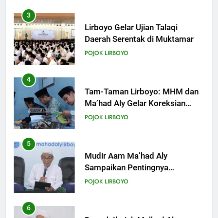
Khutbah Jumat: Intropeksi Bagi
Para Suami
3
KHUTBAH
Lirboyo Gelar Ujian Talaqi
Daerah Serentak di Muktamar
20
POJOK LIRBOYO
Khutbah Jumat: Pernikahan di
Bulan Syawal
4
KHUTBAH
Tam-Taman Lirboyo: MHM dan
Ma’had Aly Gelar Koreksian
Kitab Semester Ganjil
21
POJOK LIRBOYO
Khutbah Jumat: Apa yang Harus
Terjadi Setelah Ramadhan?
5
KHUTBAH
Mudir Aam Ma’had Aly
Sampaikan Pentingnya
Mempelajari Ilmu Hadis Dalam
22
POJOK LIRBOYO
Acara Dauroh Ilmiah
Khutbah Idul Fitri: Momentum
Sucikan Hati, Perkuat
6
Silaturahmi