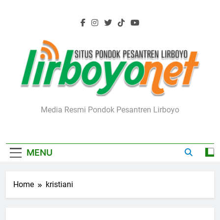
Skip
to
content
Lirboyo.net
Media Resmi Pondok Pesantren Lirboyo
MENU
Home
kristiani