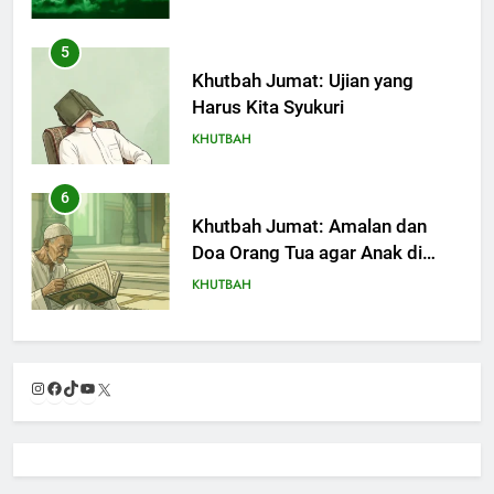
5
Khutbah Jumat: Ujian yang
Harus Kita Syukuri
KHUTBAH
6
Khutbah Jumat: Amalan dan
Doa Orang Tua agar Anak di
Pondok Pesantren Sukses Dunia
KHUTBAH
Akhirat
7
Khutbah Jumat: Refleksi dari
Instagram
Facebook
TikTok
YouTube
X
Cerita Mimbar Rasulullah
KHUTBAH
8