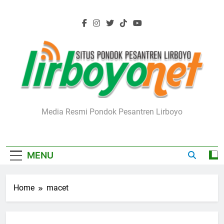
Skip
to
content
Lirboyo.net
Media Resmi Pondok Pesantren Lirboyo
MENU
Home
macet