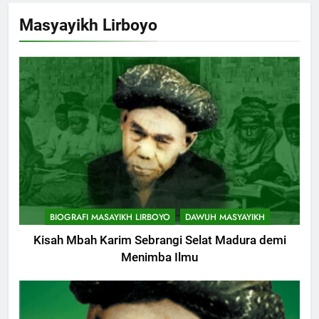
Khutbah Jumat Perihal Bulan
Masyayikh Lirboyo
Muharam
KHUTBAH
9
Khutbah Jumat: Mereka yang
Mendapat Predikat Haji Mabrur
KHUTBAH
10
Khutbah Jumat: Hak Penting
BIOGRAFI MASAYIKH LIRBOYO
DAWUH MASYAYIKH
Yang Harus Kita Berikan Kepada
Istri
Kisah Mbah Karim Sebrangi Selat Madura demi
KHUTBAH
Menimba Ilmu
11
Khutbah: Keistimewaan Hari
Jumat