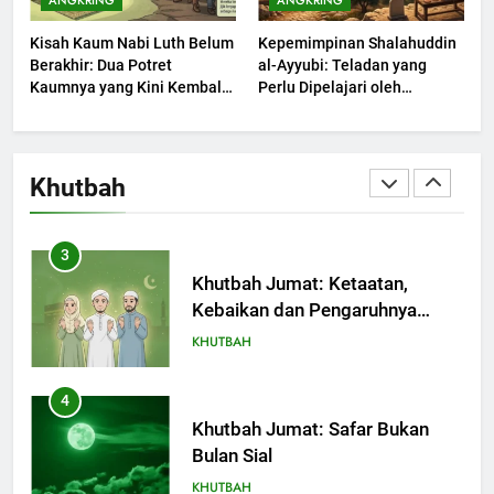
ANGKRING
ANGKRING
Dengki Tak Akan Pernah
Kisah Kaum Nabi Luth Belum
Kepemimpinan Shalahuddin
Berjaya?
KHUTBAH
Berakhir: Dua Potret
al-Ayyubi: Teladan yang
Kaumnya yang Kini Kembali
Perlu Dipelajari oleh
Terjadi
2
Pemimpin Zaman Sekarang
(2)
Khutbah Jumat: Melihat
Limpahan Nikmat Allah
Khutbah
KHUTBAH
3
Khutbah Jumat: Ketaatan,
Kebaikan dan Pengaruhnya
dalam Jiwa Manusia
KHUTBAH
4
Khutbah Jumat: Safar Bukan
Bulan Sial
KHUTBAH