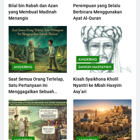
Bilal bin Rabah dan Azan
Perempuan yang Selalu
201
yang Membuat Madinah
Berbicara Menggunakan
Khutbah jumat: Sejarah
Menangis
Ayat Al-Quran
Seebagai Pembangkit Jiwa
KHUTBAH
202
Khutbah Jumat : Supaya Amal
ANGKRING
Bisa Diterima
ANGKRING
DAWUH MASYAYIKH
KHUTBAH
Saat Semua Orang Terlelap,
Kisah Syaikhona Kholil
Satu Pertanyaan Ini
Nyantri ke Mbah Hasyim
203
Menggagalkan Sebuah
Asy’ari
Khutbah Jumat: Bulan
Maksiat
Muharram Bulan Bersejarah
KHUTBAH
1
Khutbah Jumat: Mengapa Orang