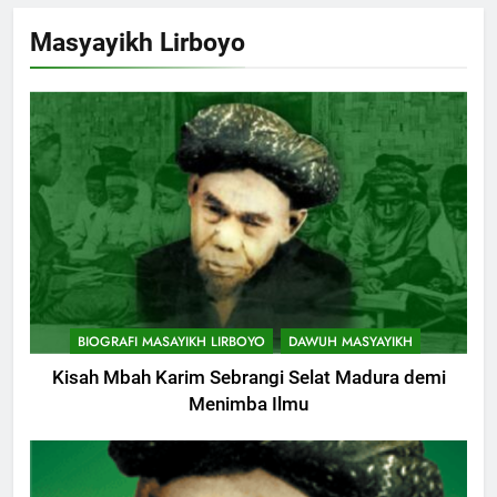
Khutbah Jumat Perihal Bulan
Masyayikh Lirboyo
Muharam
KHUTBAH
9
Khutbah Jumat: Mereka yang
Mendapat Predikat Haji Mabrur
KHUTBAH
10
Khutbah Jumat: Hak Penting
BIOGRAFI MASAYIKH LIRBOYO
DAWUH MASYAYIKH
Yang Harus Kita Berikan Kepada
Istri
Kisah Mbah Karim Sebrangi Selat Madura demi
KHUTBAH
Menimba Ilmu
11
Khutbah: Keistimewaan Hari
Jumat