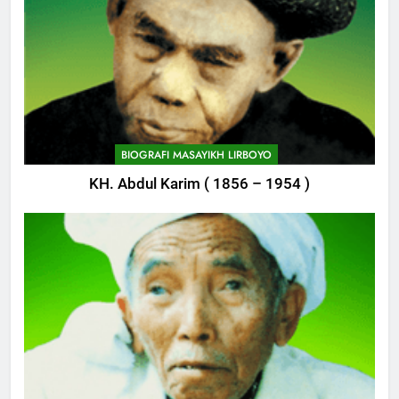
KHUTBAH
12
Khutbah Jumat: Memetik
Ranumnya Buah Ketakwaan
748
KHUTBAH
Himasal Semen Sumbang
BIOGRAFI MASAYIKH LIRBOYO
Pembangunan Kantor Himasal
KH. Abdul Karim ( 1856 – 1954 )
13
POJOK LIRBOYO
Khutbah Jum’at: Lisanmu,
Keselamatanmu
749
KHUTBAH
Delegasi MQK Kota Kediri
Menuju Probolinggo
14
POJOK LIRBOYO
Khutbah Jumat: Menjaga Adab
Di Tengah Krisis Moral
750
KHUTBAH
Haflah Akhirussanah, Lirboyo