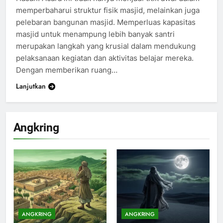
memperbaharui struktur fisik masjid, melainkan juga
pelebaran bangunan masjid. Memperluas kapasitas
masjid untuk menampung lebih banyak santri
merupakan langkah yang krusial dalam mendukung
pelaksanaan kegiatan dan aktivitas belajar mereka.
Dengan memberikan ruang…
Lanjutkan
Angkring
200
Khutbah Idul Fitri di Rumah
KHUTBAH
ANGKRING
ANGKRING