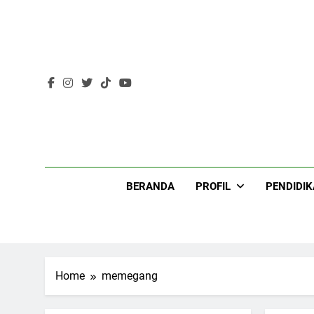
Skip
to
content
Lir
BERANDA
PROFIL
PENDIDI
Home
memegang