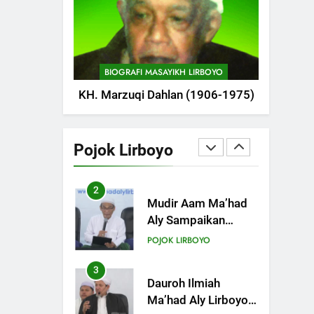
POJOK LIRBOYO
1
Tam-Taman Lirboyo:
MHM dan Ma’had
BIOGRAFI MASAYIKH LIRBOYO
Aly Gelar Koreksian
POJOK LIRBOYO
KH. Marzuqi Dahlan (1906-1975)
Kitab Semester
Ganjil
2
Mudir Aam Ma’had
Aly Sampaikan
Pojok Lirboyo
Pentingnya
POJOK LIRBOYO
Mempelajari Ilmu
Hadis Dalam Acara
3
Dauroh Ilmiah
Dauroh Ilmiah
Ma’had Aly Lirboyo
Bahas Metode
POJOK LIRBOYO
Ahlusunnah dalam
Mengaplikasikan
4
Dauroh Ilmiah &
Hadis Dhaif.
Sanadan Kitab Al-