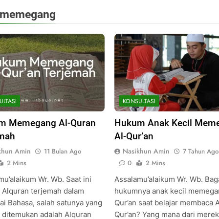
memegang
ULTASI
KONSULTASI
m Memegang Al-Quran
Hukum Anak Kecil Mem
emah
Al-Qur’an
khun Amin
Nasikhun Amin
11 Bulan Ago
7 Tahun Ago
2 Mins
0
2 Mins
mu’alaikum Wr. Wb. Saat ini
Assalamu’alaikum Wr. Wb. Ba
 Alquran terjemah dalam
hukumnya anak kecil memegan
ai Bahasa, salah satunya yang
Qur’an saat belajar membaca A
 ditemukan adalah Alquran
Qur’an? Yang mana dari mere