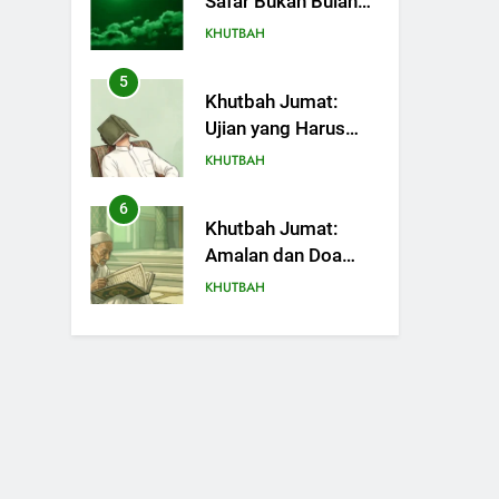
Safar Bukan Bulan
Sial
KHUTBAH
5
Khutbah Jumat:
Ujian yang Harus
Kita Syukuri
KHUTBAH
6
Khutbah Jumat:
Amalan dan Doa
Orang Tua agar
KHUTBAH
Anak di Pondok
Pesantren Sukses
7
Khutbah Jumat:
Dunia Akhirat
Refleksi dari Cerita
Mimbar Rasulullah
KHUTBAH
8
Khutbah Jumat