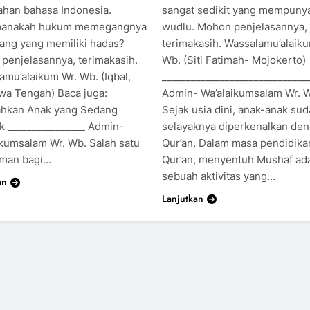
ahan bahasa Indonesia.
sangat sedikit yang mempuny
manakah hukum memegangnya
wudlu. Mohon penjelasannya,
rang yang memiliki hadas?
terimakasih. Wassalamu’alaik
penjelasannya, terimakasih.
Wb. (Siti Fatimah- Mojokerto)
amu’alaikum Wr. Wb. (Iqbal,
______________________________
awa Tengah) Baca juga:
Admin- Wa’alaikumsalam Wr. 
hkan Anak yang Sedang
Sejak usia dini, anak-anak su
 ________________ Admin-
selayaknya diperkenalkan den
ikumsalam Wr. Wb. Salah satu
Qur’an. Dalam masa pendidikan
man bagi…
Qur’an, menyentuh Mushaf ad
sebuah aktivitas yang…
an
Lanjutkan