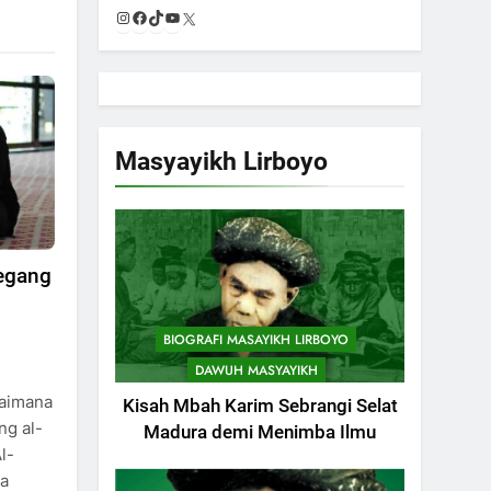
Instagram
Facebook
TikTok
YouTube
X
Masyayikh Lirboyo
egang
BIOGRAFI MASAYIKH LIRBOYO
DAWUH MASYAYIKH
gaimana
Kisah Mbah Karim Sebrangi Selat
g al-
Madura demi Menimba Ilmu
l-
ka