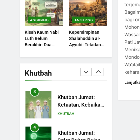
Sebuah Maksiat
terjem
Bulan Bersejarah
KHUTBAH
Bagai
bagi o
ANGKRING
ANGKRING
1
Khutbah Jumat:
Mohon 
Kisah Kaum Nabi
Kepemimpinan
Mengapa Orang
Wassal
Luth Belum
Shalahuddin al-
Dengki Tak Akan
Pati J
KHUTBAH
Berakhir: Dua
Ayyubi: Teladan
Pernah Berjaya?
Menika
Potret Kaumnya
yang Perlu
2
Mondok
yang Kini Kembali
Dipelajari oleh
Khutbah Jumat:
Terjadi
Pemimpin Zaman
Wa’ala
Melihat Limpahan
Sekarang (2)
Khutbah
kehara
Nikmat Allah
KHUTBAH
Lanjutk
3
Khutbah Jumat:
Ketaatan, Kebaikan
dan Pengaruhnya
KHUTBAH
dalam Jiwa Manusia
4
Khutbah Jumat: