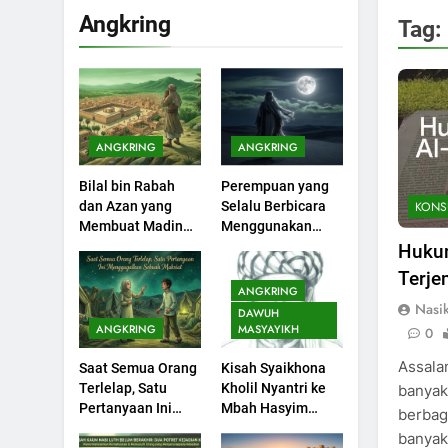
Angkring
Tag:
200
Khutbah Idul Fitri di
Rumah
KHUTBAH
ANGKRING
ANGKRING
201
Bilal bin Rabah
Perempuan yang
Khutbah jumat:
KONS
dan Azan yang
Selalu Berbicara
Sejarah Seebagai
Membuat Madinah
Menggunakan
Pembangkit Jiwa
KHUTBAH
Menangis
Ayat Al-Quran
Huku
Terj
202
ANGKRING
Khutbah Jumat :
Nasi
DAWUH
Supaya Amal Bisa
ANGKRING
MASYAYIKH
0
Diterima
KHUTBAH
Assala
Saat Semua Orang
Kisah Syaikhona
Terlelap, Satu
Kholil Nyantri ke
banyak
203
Pertanyaan Ini
Mbah Hasyim
berbag
Khutbah Jumat:
Menggagalkan
Asy’ari
banyak
Bulan Muharram