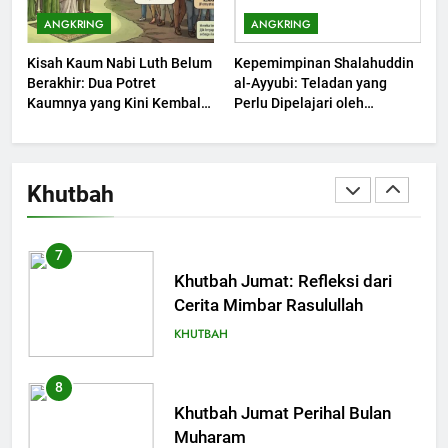
Khutbah Jumat: Ujian yang
ANGKRING
ANGKRING
Harus Kita Syukuri
Kisah Kaum Nabi Luth Belum
Kepemimpinan Shalahuddin
KHUTBAH
Berakhir: Dua Potret
al-Ayyubi: Teladan yang
Kaumnya yang Kini Kembali
Perlu Dipelajari oleh
Terjadi
6
Pemimpin Zaman Sekarang
(2)
Khutbah Jumat: Amalan dan
Doa Orang Tua agar Anak di
Khutbah
Pondok Pesantren Sukses Dunia
KHUTBAH
Akhirat
7
Khutbah Jumat: Refleksi dari
Cerita Mimbar Rasulullah
KHUTBAH
8
Khutbah Jumat Perihal Bulan
Muharam