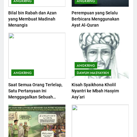
ANGKRING
ANGKRING
Bilal bin Rabah dan Azan
Perempuan yang Selalu
2
yang Membuat Madinah
Berbicara Menggunakan
Khutbah Jumat: Melihat
Menangis
Ayat Al-Quran
Limpahan Nikmat Allah
KHUTBAH
3
Khutbah Jumat: Ketaatan,
ANGKRING
Kebaikan dan Pengaruhnya
ANGKRING
DAWUH MASYAYIKH
dalam Jiwa Manusia
KHUTBAH
Saat Semua Orang Terlelap,
Kisah Syaikhona Kholil
Satu Pertanyaan Ini
Nyantri ke Mbah Hasyim
4
Menggagalkan Sebuah
Asy’ari
Khutbah Jumat: Safar Bukan
Maksiat
Bulan Sial
KHUTBAH
5