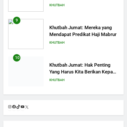
KHUTBAH
9
Khutbah Jumat: Mereka yang
Mendapat Predikat Haji Mabrur
KHUTBAH
10
Khutbah Jumat: Hak Penting
Yang Harus Kita Berikan Kepada
Istri
KHUTBAH
11
Khutbah: Keistimewaan Hari
Instagram
Facebook
TikTok
YouTube
X
Jumat
KHUTBAH