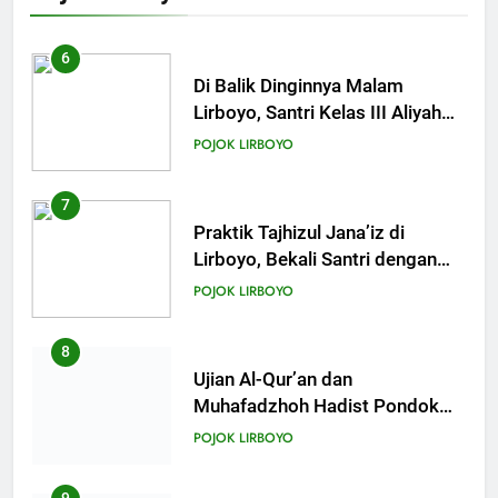
Khutbah Idul Fitri: Momentum
Sucikan Hati, Perkuat
6
Silaturahmi
KHUTBAH
Di Balik Dinginnya Malam
Lirboyo, Santri Kelas III Aliyah
Belajar Praktik Tajhizul Janaiz
23
POJOK LIRBOYO
Khutbah Jumat: Menyelami
Makna dan Rahasia Malam
7
Lailatul Qadar
KHUTBAH
Praktik Tajhizul Jana’iz di
Lirboyo, Bekali Santri dengan
Keterampilan Merawat Jenazah
24
POJOK LIRBOYO
Khutbah Jumat: Nuzulul Quran
dan Hikmah Turunnya
8
KHUTBAH
Ujian Al-Qur’an dan
Muhafadzhoh Hadist Pondok
Lirboyo
25
POJOK LIRBOYO
Khutbah: Tiga Tingkatan Puasa,
Sudah di Level Mana Ibadah