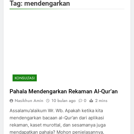
Tag:
mendengarkan
KONSULTASI
200
Pahala Mendengarkan Rekaman Al-Qur’an
Khutbah Idul Fitri di Rumah
Nasikhun Amin
10 bulan ago
0
2 mins
KHUTBAH
Assalamu’alaikum Wr. Wb. Apakah ketika kita
mendengarkan bacaan al-Qur’an dari aplikasi
201
rekaman, kaset murottal, dan sesamanya juga
Khutbah jumat: Sejarah
mendapatkan pahala? Mohon penjelasannya,