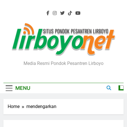
Skip
to
content
Lirboyo.net
Media Resmi Pondok Pesantren Lirboyo
MENU
Home
mendengarkan