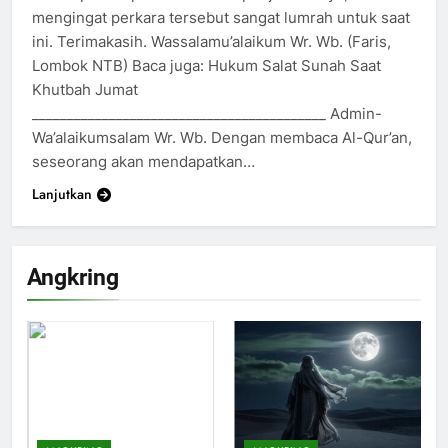
Seebagai Pembangkit Jiwa
mengingat perkara tersebut sangat lumrah untuk saat
ini. Terimakasih. Wassalamu’alaikum Wr. Wb. (Faris,
KHUTBAH
Lombok NTB) Baca juga: Hukum Salat Sunah Saat
Khutbah Jumat
202
__________________________________________ Admin-
Khutbah Jumat : Supaya Amal
Wa’alaikumsalam Wr. Wb. Dengan membaca Al-Qur’an,
Bisa Diterima
seseorang akan mendapatkan…
KHUTBAH
Lanjutkan
203
Khutbah Jumat: Bulan
Angkring
Muharram Bulan Bersejarah
KHUTBAH
1
Khutbah Jumat: Mengapa Orang
Dengki Tak Akan Pernah
Berjaya?
KHUTBAH