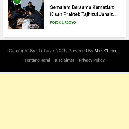
6
KHUTBAH
Di Balik Dinginnya Malam
Lirboyo, Santri Kelas III Aliyah
Belajar Praktik Tajhizul Janaiz
22
POJOK LIRBOYO
Khutbah Idul Fitri: Momentum
Sucikan Hati, Perkuat
7
Silaturahmi
KHUTBAH
Praktik Tajhizul Jana’iz di
Copyright By | Lirboyo_2026. Powered By
.
BlazeThemes
Lirboyo, Bekali Santri dengan
Keterampilan Merawat Jenazah
23
Tentang Kami
Disclaimer
Privacy Policy
POJOK LIRBOYO
Khutbah Jumat: Menyelami
Makna dan Rahasia Malam
8
Lailatul Qadar
KHUTBAH
Ujian Al-Qur’an dan
Muhafadzhoh Hadist Pondok
Lirboyo
24
POJOK LIRBOYO
Khutbah Jumat: Nuzulul Quran
dan Hikmah Turunnya
9
KHUTBAH
Muhafadzah Hadis:
Menjalankan Kewajiban di