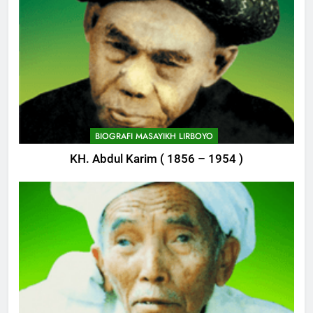
Jumat
KHUTBAH
12
Khutbah Jumat: Memetik
Ranumnya Buah Ketakwaan
744
KHUTBAH
Himasal Semen Sumbang
BIOGRAFI MASAYIKH LIRBOYO
Pembangunan Kantor Himasal
KH. Abdul Karim ( 1856 – 1954 )
13
POJOK LIRBOYO
Khutbah Jum’at: Lisanmu,
Keselamatanmu
745
KHUTBAH
Delegasi MQK Kota Kediri
Menuju Probolinggo
14
POJOK LIRBOYO
Khutbah Jumat: Menjaga Adab
Di Tengah Krisis Moral
746
KHUTBAH
Haflah Akhirussanah, Lirboyo