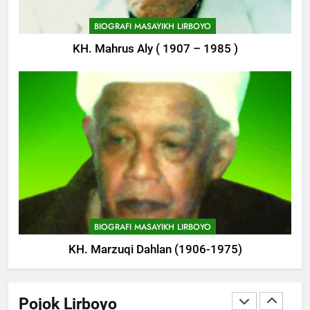
Gelar Pameran
BIOGRAFI MASAYIKH LIRBOYO
15
POJOK LIRBOYO
KH. Mahrus Aly ( 1907 – 1985 )
Khutbah Jumat: Seni Menata
Niat dalam Bekerja
747
KHUTBAH
Silaturahi dan Istighosah
Bersama Kapolda Jawa Timur
16
POJOK LIRBOYO
Khutbah Jumat: Teguh Bersama
Al-Qur’an
1
KHUTBAH
Tam-Taman Lirboyo: MHM dan
Ma’had Aly Gelar Koreksian
Kitab Semester Ganjil
17
POJOK LIRBOYO
BIOGRAFI MASAYIKH LIRBOYO
Khutbah Jumat: Memuliakan
KH. Marzuqi Dahlan (1906-1975)
Bulan Dzulqa’dah
2
KHUTBAH
Mudir Aam Ma’had Aly
Sampaikan Pentingnya
Pojok Lirboyo
Mempelajari Ilmu Hadis Dalam
18
POJOK LIRBOYO