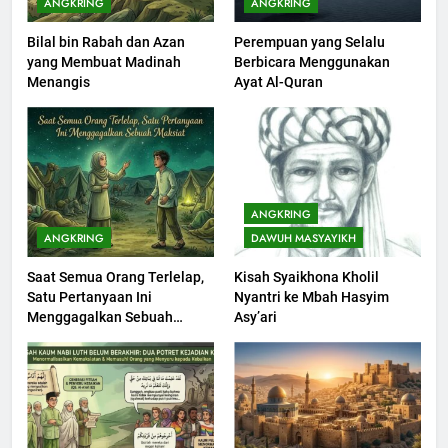
ANGKRING
ANGKRING
Bilal bin Rabah dan Azan
Perempuan yang Selalu
201
yang Membuat Madinah
Berbicara Menggunakan
Khutbah jumat: Sejarah
Menangis
Ayat Al-Quran
Seebagai Pembangkit Jiwa
KHUTBAH
202
Khutbah Jumat : Supaya Amal
ANGKRING
Bisa Diterima
ANGKRING
DAWUH MASYAYIKH
KHUTBAH
Saat Semua Orang Terlelap,
Kisah Syaikhona Kholil
Satu Pertanyaan Ini
Nyantri ke Mbah Hasyim
203
Menggagalkan Sebuah
Asy’ari
Khutbah Jumat: Bulan
Maksiat
Muharram Bulan Bersejarah
KHUTBAH
1