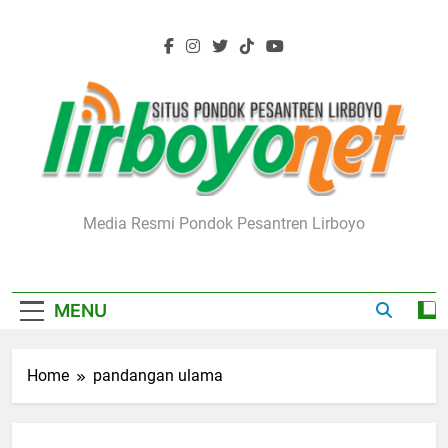
Skip
to
content
Lirboyo.net
Media Resmi Pondok Pesantren Lirboyo
MENU
Home
pandangan ulama