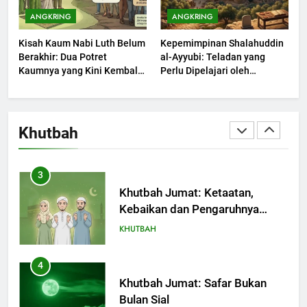
Khutbah Jumat: Mengapa Orang
ANGKRING
ANGKRING
Dengki Tak Akan Pernah
Kisah Kaum Nabi Luth Belum
Kepemimpinan Shalahuddin
Berjaya?
KHUTBAH
Berakhir: Dua Potret
al-Ayyubi: Teladan yang
Kaumnya yang Kini Kembali
Perlu Dipelajari oleh
Terjadi
2
Pemimpin Zaman Sekarang
(2)
Khutbah Jumat: Melihat
Limpahan Nikmat Allah
Khutbah
KHUTBAH
3
Khutbah Jumat: Ketaatan,
Kebaikan dan Pengaruhnya
dalam Jiwa Manusia
KHUTBAH
4
Khutbah Jumat: Safar Bukan
Bulan Sial