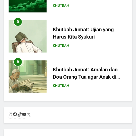
KHUTBAH
5
Khutbah Jumat: Ujian yang
Harus Kita Syukuri
KHUTBAH
6
Khutbah Jumat: Amalan dan
Doa Orang Tua agar Anak di
Pondok Pesantren Sukses Dunia
KHUTBAH
Akhirat
7
Khutbah Jumat: Refleksi dari
Instagram
Facebook
TikTok
YouTube
X
Cerita Mimbar Rasulullah
KHUTBAH