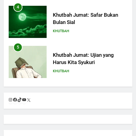
4
Khutbah Jumat: Safar Bukan
Bulan Sial
KHUTBAH
5
Khutbah Jumat: Ujian yang
Harus Kita Syukuri
KHUTBAH
6
Khutbah Jumat: Amalan dan
Instagram
Facebook
TikTok
YouTube
X
Doa Orang Tua agar Anak di
Pondok Pesantren Sukses Dunia
KHUTBAH
Akhirat
7
Khutbah Jumat: Refleksi dari