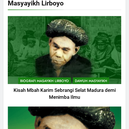
Masyayikh Lirboyo
Cerita Mimbar Rasulullah
KHUTBAH
8
Khutbah Jumat Perihal Bulan
Muharam
KHUTBAH
9
Khutbah Jumat: Mereka yang
BIOGRAFI MASAYIKH LIRBOYO
DAWUH MASYAYIKH
Mendapat Predikat Haji Mabrur
Kisah Mbah Karim Sebrangi Selat Madura demi
KHUTBAH
Menimba Ilmu
10
Khutbah Jumat: Hak Penting
Yang Harus Kita Berikan Kepada
Istri
KHUTBAH