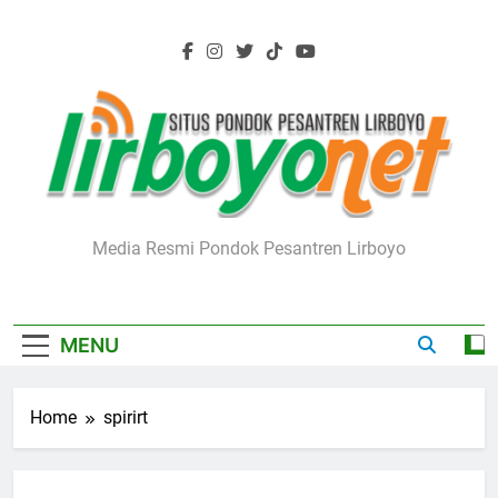
Skip
to
content
Lirboyo.net
Media Resmi Pondok Pesantren Lirboyo
MENU
Home
spirirt