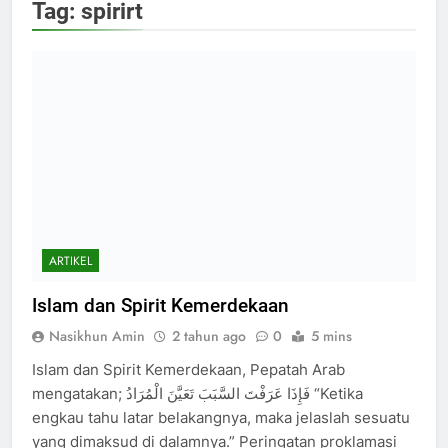
Tag:
spirirt
ARTIKEL
Islam dan Spirit Kemerdekaan
Nasikhun Amin
2 tahun ago
0
5 mins
Islam dan Spirit Kemerdekaan, Pepatah Arab
mengatakan; فَإِذَا عَرَفْتَ السَّبَبَ تَعَيَّنَ الْمُرَادُ “Ketika
engkau tahu latar belakangnya, maka jelaslah sesuatu
yang dimaksud di dalamnya.” Peringatan proklamasi