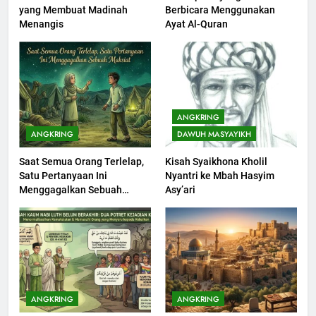
yang Membuat Madinah
Berbicara Menggunakan
Khutbah Idul Fitri di Rumah
Menangis
Ayat Al-Quran
KHUTBAH
201
Khutbah jumat: Sejarah
ANGKRING
Seebagai Pembangkit Jiwa
ANGKRING
DAWUH MASYAYIKH
KHUTBAH
Saat Semua Orang Terlelap,
Kisah Syaikhona Kholil
Satu Pertanyaan Ini
Nyantri ke Mbah Hasyim
202
Menggagalkan Sebuah
Asy’ari
Khutbah Jumat : Supaya Amal
Maksiat
Bisa Diterima
KHUTBAH
203
Khutbah Jumat: Bulan
ANGKRING
ANGKRING
Muharram Bulan Bersejarah