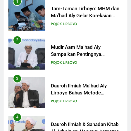
2
KHUTBAH
Mudir Aam Ma’had Aly
Sampaikan Pentingnya
Mempelajari Ilmu Hadis Dalam
18
POJOK LIRBOYO
Acara Dauroh Ilmiah
Khutbah Jumat: Mari Mendidik
Anak dengan Baik
3
KHUTBAH
Dauroh Ilmiah Ma’had Aly
Lirboyo Bahas Metode
Ahlusunnah dalam
19
POJOK LIRBOYO
Mengaplikasikan Hadis Dhaif.
Khutbah Jumat: Intropeksi Bagi
Para Suami
4
KHUTBAH
Dauroh Ilmiah & Sanadan Kitab
Al-Arbain an-Nawawy bersama
As-Syaikh Dr. Yasir Al-Adny
20
POJOK LIRBOYO
Khutbah Jumat: Pernikahan di
Bulan Syawal
5
KHUTBAH
Semalam Bersama Kematian: