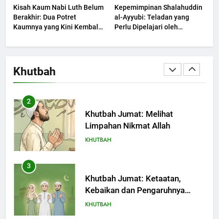
Kisah Kaum Nabi Luth Belum
Kepemimpinan Shalahuddin
KHUTBAH
Berakhir: Dua Potret
al-Ayyubi: Teladan yang
Kaumnya yang Kini Kembali
Perlu Dipelajari oleh
Terjadi
1
Pemimpin Zaman Sekarang
(2)
Khutbah Jumat: Mengapa Orang
Dengki Tak Akan Pernah
Khutbah
Berjaya?
KHUTBAH
2
Khutbah Jumat: Melihat
Limpahan Nikmat Allah
KHUTBAH
3
Khutbah Jumat: Ketaatan,
Kebaikan dan Pengaruhnya
dalam Jiwa Manusia
KHUTBAH