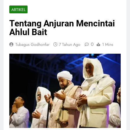
ARTIKEL
Tentang Anjuran Mencintai
Ahlul Bait
0
Tubagus Godhonfar
7 Tahun Ago
1 Mins