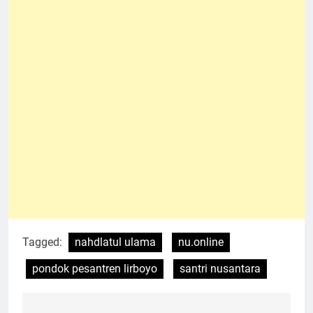
Tagged:
nahdlatul ulama
nu.online
pondok pesantren lirboyo
santri nusantara