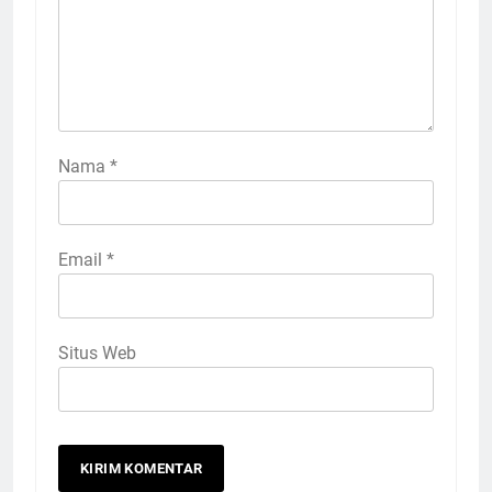
Nama
*
Email
*
Situs Web