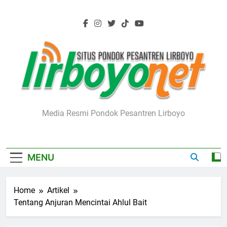
Skip
to
content
Lirboyo.net
Media Resmi Pondok Pesantren Lirboyo
MENU
Home
Artikel
Tentang Anjuran Mencintai Ahlul Bait