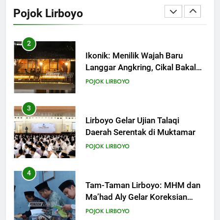
Langgar Angkring, Cikal Bakal
Pojok Lirboyo
Ponpes Lirboyo yang Selesai
POJOK LIRBOYO
Direvitalisasi
3
Lirboyo Gelar Ujian Talaqi
Daerah Serentak di Muktamar
POJOK LIRBOYO
4
Tam-Taman Lirboyo: MHM dan
Ma’had Aly Gelar Koreksian
Kitab Semester Ganjil
POJOK LIRBOYO
5
Mudir Aam Ma’had Aly
Sampaikan Pentingnya
Mempelajari Ilmu Hadis Dalam
POJOK LIRBOYO