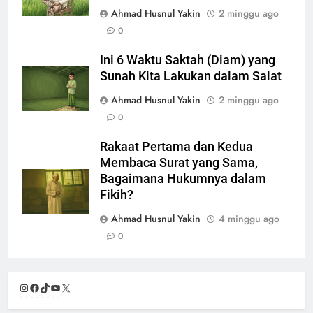
Ahmad Husnul Yakin
2 minggu ago
0
Ini 6 Waktu Saktah (Diam) yang
Sunah Kita Lakukan dalam Salat
Ahmad Husnul Yakin
2 minggu ago
0
Rakaat Pertama dan Kedua
Membaca Surat yang Sama,
Bagaimana Hukumnya dalam
Fikih?
Ahmad Husnul Yakin
4 minggu ago
0
Instagram
Facebook
TikTok
YouTube
X