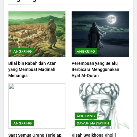
KHUTBAH
202
Khutbah Jumat : Supaya Amal
Bisa Diterima
KHUTBAH
ANGKRING
ANGKRING
Bilal bin Rabah dan Azan
Perempuan yang Selalu
203
yang Membuat Madinah
Berbicara Menggunakan
Khutbah Jumat: Bulan
Menangis
Ayat Al-Quran
Muharram Bulan Bersejarah
KHUTBAH
1
Khutbah Jumat: Mengapa Orang
ANGKRING
Dengki Tak Akan Pernah
ANGKRING
DAWUH MASYAYIKH
Berjaya?
KHUTBAH
Saat Semua Orang Terlelap,
Kisah Syaikhona Kholil