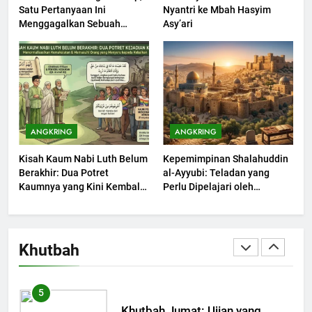
Satu Pertanyaan Ini
Nyantri ke Mbah Hasyim
2
Menggagalkan Sebuah
Asy’ari
Khutbah Jumat: Melihat
Maksiat
Limpahan Nikmat Allah
KHUTBAH
3
Khutbah Jumat: Ketaatan,
ANGKRING
ANGKRING
Kebaikan dan Pengaruhnya
Kisah Kaum Nabi Luth Belum
Kepemimpinan Shalahuddin
dalam Jiwa Manusia
KHUTBAH
Berakhir: Dua Potret
al-Ayyubi: Teladan yang
Kaumnya yang Kini Kembali
Perlu Dipelajari oleh
Terjadi
4
Pemimpin Zaman Sekarang
(2)
Khutbah Jumat: Safar Bukan
Bulan Sial
Khutbah
KHUTBAH
5
Khutbah Jumat: Ujian yang