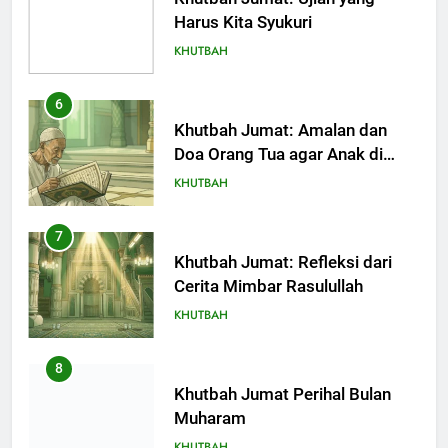
Harus Kita Syukuri
KHUTBAH
6
Khutbah Jumat: Amalan dan
Doa Orang Tua agar Anak di
Pondok Pesantren Sukses Dunia
KHUTBAH
Akhirat
7
Khutbah Jumat: Refleksi dari
Cerita Mimbar Rasulullah
KHUTBAH
8
Khutbah Jumat Perihal Bulan
Muharam
KHUTBAH