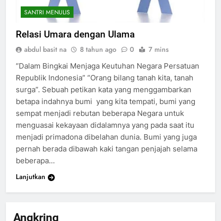
SANTRI MENULIS
Relasi Umara dengan Ulama
abdul basit na
8 tahun ago
0
7 mins
“Dalam Bingkai Menjaga Keutuhan Negara Persatuan
Republik Indonesia” “Orang bilang tanah kita, tanah
surga”. Sebuah petikan kata yang menggambarkan
betapa indahnya bumi yang kita tempati, bumi yang
sempat menjadi rebutan beberapa Negara untuk
menguasai kekayaan didalamnya yang pada saat itu
200
menjadi primadona dibelahan dunia. Bumi yang juga
Khutbah Idul Fitri di Rumah
pernah berada dibawah kaki tangan penjajah selama
beberapa…
KHUTBAH
Lanjutkan
201
Khutbah jumat: Sejarah
Angkring
Seebagai Pembangkit Jiwa