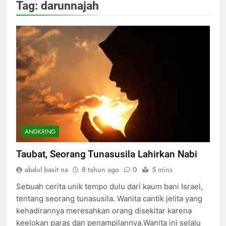
Tag:
darunnajah
ANGKRING
Taubat, Seorang Tunasusila Lahirkan Nabi
abdul basit na
8 tahun ago
0
5 mins
Sebuah cerita unik tempo dulu dari kaum bani Israel,
tentang seorang tunasusila. Wanita cantik jelita yang
kehadirannya meresahkan orang disekitar karena
keelokan paras dan penampilannya.Wanita ini selalu