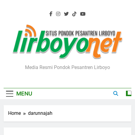
Skip
to
content
Lirboyo.net
Media Resmi Pondok Pesantren Lirboyo
MENU
Home
darunnajah