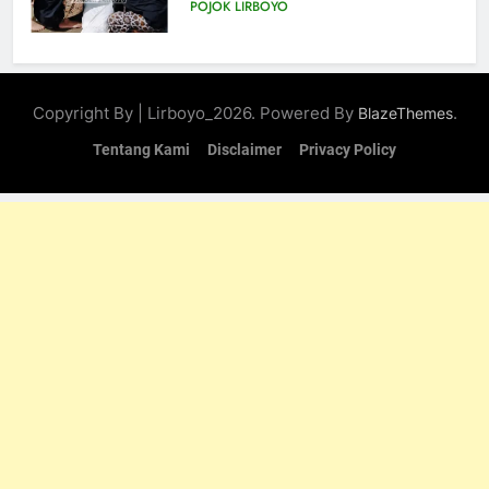
Belajar Praktik Tajhizul Janaiz
22
POJOK LIRBOYO
Khutbah Idul Fitri: Momentum
Sucikan Hati, Perkuat
7
Silaturahmi
KHUTBAH
Praktik Tajhizul Jana’iz di
Copyright By | Lirboyo_2026. Powered By
.
BlazeThemes
Lirboyo, Bekali Santri dengan
Keterampilan Merawat Jenazah
23
Tentang Kami
Disclaimer
Privacy Policy
POJOK LIRBOYO
Khutbah Jumat: Menyelami
Makna dan Rahasia Malam
8
Lailatul Qadar
KHUTBAH
Ujian Al-Qur’an dan
Muhafadzhoh Hadist Pondok
Lirboyo
24
POJOK LIRBOYO
Khutbah Jumat: Nuzulul Quran
dan Hikmah Turunnya
9
KHUTBAH
Muhafadzah Hadis:
Menjalankan Kewajiban di
Tengah Padatnya Aktivitas
25
POJOK LIRBOYO
Khutbah: Tiga Tingkatan Puasa,