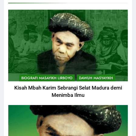
KHUTBAH
9
Khutbah Jumat: Mereka yang
Mendapat Predikat Haji Mabrur
KHUTBAH
10
Khutbah Jumat: Hak Penting
BIOGRAFI MASAYIKH LIRBOYO
DAWUH MASYAYIKH
Yang Harus Kita Berikan Kepada
Istri
Kisah Mbah Karim Sebrangi Selat Madura demi
KHUTBAH
Menimba Ilmu
11
Khutbah: Keistimewaan Hari
Jumat
KHUTBAH