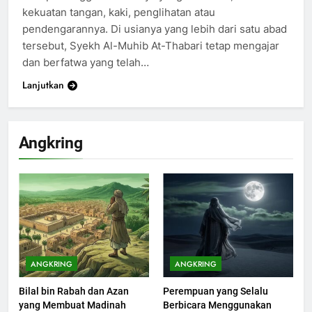
kekuatan tangan, kaki, penglihatan atau
pendengarannya. Di usianya yang lebih dari satu abad
tersebut, Syekh Al-Muhib At-Thabari tetap mengajar
dan berfatwa yang telah…
Lanjutkan
Angkring
200
Khutbah Idul Fitri di Rumah
KHUTBAH
ANGKRING
ANGKRING
Bilal bin Rabah dan Azan
Perempuan yang Selalu
201
yang Membuat Madinah
Berbicara Menggunakan
Khutbah jumat: Sejarah