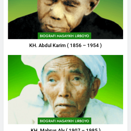
12
Khutbah Jumat: Memetik
Ranumnya Buah Ketakwaan
744
KHUTBAH
Himasal Semen Sumbang
BIOGRAFI MASAYIKH LIRBOYO
Pembangunan Kantor Himasal
KH. Abdul Karim ( 1856 – 1954 )
13
POJOK LIRBOYO
Khutbah Jum’at: Lisanmu,
Keselamatanmu
745
KHUTBAH
Delegasi MQK Kota Kediri
Menuju Probolinggo
14
POJOK LIRBOYO
Khutbah Jumat: Menjaga Adab
Di Tengah Krisis Moral
746
KHUTBAH
Haflah Akhirussanah, Lirboyo
Gelar Pameran
BIOGRAFI MASAYIKH LIRBOYO
15
POJOK LIRBOYO
KH. Mahrus Aly ( 1907 – 1985 )