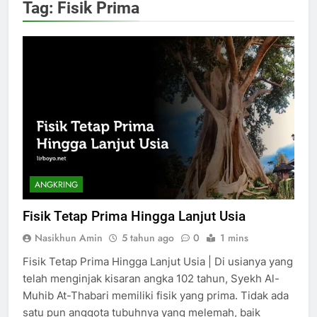
Tag:
Fisik Prima
ANGKRING
Fisik Tetap Prima Hingga Lanjut Usia
Nasikhun Amin
5 tahun ago
0
1 mins
Fisik Tetap Prima Hingga Lanjut Usia | Di usianya yang
telah menginjak kisaran angka 102 tahun, Syekh Al-
Muhib At-Thabari memiliki fisik yang prima. Tidak ada
satu pun anggota tubuhnya yang melemah, baik