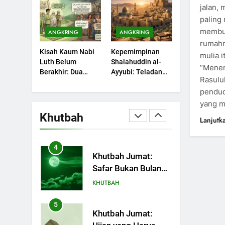
Sebuah Maksiat
jalan,
Dengki Tak Akan
KHUTBAH
paling
Pernah Berjaya?
membuk
ANGKRING
ANGKRING
2
Khutbah Jumat:
rumahn
Kisah Kaum Nabi
Kepemimpinan
Melihat Limpahan
mulia i
Luth Belum
Shalahuddin al-
Nikmat Allah
“Menem
KHUTBAH
Berakhir: Dua
Ayyubi: Teladan
Rasulul
Potret Kaumnya
yang Perlu
3
pendud
yang Kini Kembali
Dipelajari oleh
Khutbah Jumat:
Terjadi
Pemimpin Zaman
yang m
Ketaatan, Kebaikan
Sekarang (2)
Khutbah
Lanjutk
dan Pengaruhnya
KHUTBAH
dalam Jiwa Manusia
4
Khutbah Jumat:
Safar Bukan Bulan
Sial
KHUTBAH
5
Khutbah Jumat: