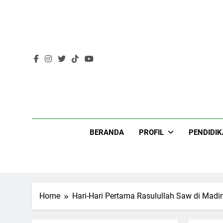
Skip
to
content
Lir
BERANDA
PROFIL
PENDIDI
200
Home
Hari-Hari Pertama Rasulullah Saw di Madi
Khutbah Idul Fitri di
Rumah