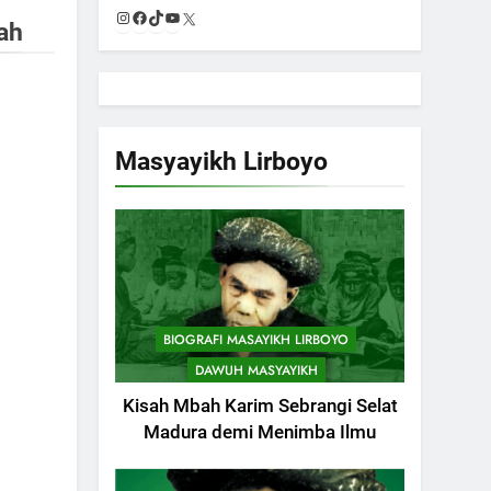
Instagram
Facebook
TikTok
YouTube
X
ah
Masyayikh Lirboyo
BIOGRAFI MASAYIKH LIRBOYO
DAWUH MASYAYIKH
Kisah Mbah Karim Sebrangi Selat
Madura demi Menimba Ilmu