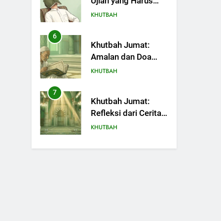
Ujian yang Harus
Kita Syukuri
KHUTBAH
6
Khutbah Jumat:
Amalan dan Doa
Orang Tua agar
KHUTBAH
Anak di Pondok
Pesantren Sukses
7
Khutbah Jumat:
Dunia Akhirat
Refleksi dari Cerita
Mimbar Rasulullah
KHUTBAH
8
Khutbah Jumat
Perihal Bulan
Muharam
KHUTBAH
9
Khutbah Jumat: