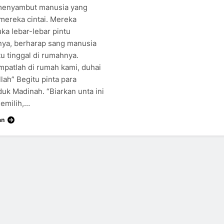
 menyambut manusia yang
 mereka cintai. Mereka
a lebar-lebar pintu
ya, berharap sang manusia
tu tinggal di rumahnya.
patlah di rumah kami, duhai
lah” Begitu pinta para
uk Madinah. “Biarkan unta ini
emilih,…
an