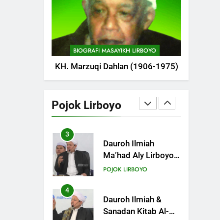
POJOK LIRBOYO
1
Tam-Taman Lirboyo:
MHM dan Ma’had
BIOGRAFI MASAYIKH LIRBOYO
Aly Gelar Koreksian
POJOK LIRBOYO
KH. Marzuqi Dahlan (1906-1975)
Kitab Semester
Ganjil
2
Mudir Aam Ma’had
Aly Sampaikan
Pojok Lirboyo
Pentingnya
POJOK LIRBOYO
Mempelajari Ilmu
Hadis Dalam Acara
3
Dauroh Ilmiah
Dauroh Ilmiah
Ma’had Aly Lirboyo
Bahas Metode
POJOK LIRBOYO
Ahlusunnah dalam
Mengaplikasikan
4
Dauroh Ilmiah &
Hadis Dhaif.
Sanadan Kitab Al-