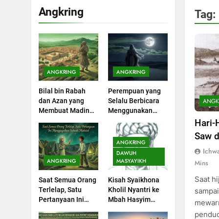
KHUTBAH
Angkring
Tag:
201
Khutbah jumat:
Sejarah Seebagai
Pembangkit Jiwa
KHUTBAH
ANGKRING
ANGKRING
202
Bilal bin Rabah
Perempuan yang
Khutbah Jumat :
ANGK
dan Azan yang
Selalu Berbicara
Supaya Amal Bisa
Membuat Madinah
Menggunakan
Diterima
KHUTBAH
Menangis
Ayat Al-Quran
Hari-
Saw d
203
ANGKRING
Khutbah Jumat:
Ichw
DAWUH
Bulan Muharram
ANGKRING
MASYAYIKH
Mins
Bulan Bersejarah
KHUTBAH
Saat hi
Saat Semua Orang
Kisah Syaikhona
Terlelap, Satu
Kholil Nyantri ke
sampai
1
Pertanyaan Ini
Mbah Hasyim
mewarn
Khutbah Jumat:
Menggagalkan
Asy’ari
pendud
Mengapa Orang