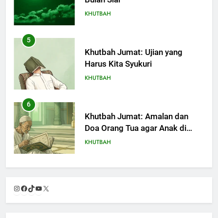
KHUTBAH
5
Khutbah Jumat: Ujian yang
Harus Kita Syukuri
KHUTBAH
6
Khutbah Jumat: Amalan dan
Doa Orang Tua agar Anak di
Pondok Pesantren Sukses Dunia
KHUTBAH
Akhirat
7
Khutbah Jumat: Refleksi dari
Instagram
Facebook
TikTok
YouTube
X
Cerita Mimbar Rasulullah
KHUTBAH