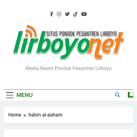
Skip
to
content
Lirboyo.net
Media Resmi Pondok Pesantren Lirboyo
MENU
Home
hatim al-asham