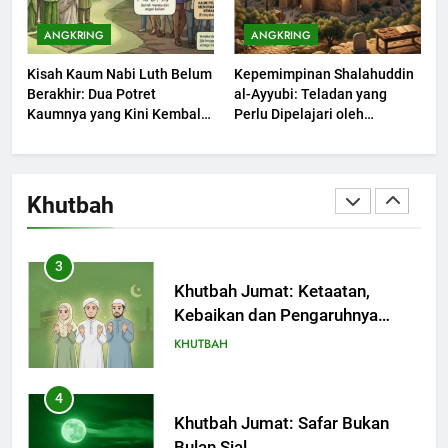
1
Khutbah Jumat: Mengapa Orang
ANGKRING
ANGKRING
Dengki Tak Akan Pernah
Kisah Kaum Nabi Luth Belum
Kepemimpinan Shalahuddin
Berjaya?
KHUTBAH
Berakhir: Dua Potret
al-Ayyubi: Teladan yang
Kaumnya yang Kini Kembali
Perlu Dipelajari oleh
Terjadi
2
Pemimpin Zaman Sekarang
(2)
Khutbah Jumat: Melihat
Limpahan Nikmat Allah
Khutbah
KHUTBAH
3
Khutbah Jumat: Ketaatan,
Kebaikan dan Pengaruhnya
dalam Jiwa Manusia
KHUTBAH
4
Khutbah Jumat: Safar Bukan
Bulan Sial