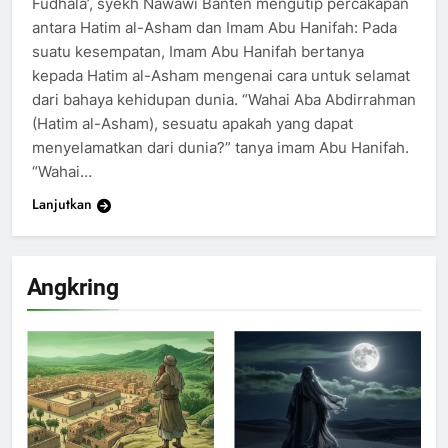
Fudhala’, syekh Nawawi Banten mengutip percakapan
antara Hatim al-Asham dan Imam Abu Hanifah: Pada
suatu kesempatan, Imam Abu Hanifah bertanya
kepada Hatim al-Asham mengenai cara untuk selamat
dari bahaya kehidupan dunia. “Wahai Aba Abdirrahman
(Hatim al-Asham), sesuatu apakah yang dapat
menyelamatkan dari dunia?” tanya imam Abu Hanifah.
“Wahai…
Lanjutkan
Angkring
200
Khutbah Idul Fitri di Rumah
KHUTBAH