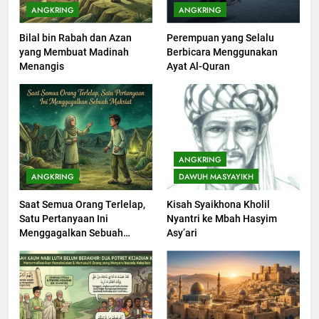
ANGKRING
ANGKRING
Bilal bin Rabah dan Azan
Perempuan yang Selalu
201
yang Membuat Madinah
Berbicara Menggunakan
Khutbah jumat: Sejarah
Menangis
Ayat Al-Quran
Seebagai Pembangkit Jiwa
KHUTBAH
202
Khutbah Jumat : Supaya Amal
ANGKRING
Bisa Diterima
ANGKRING
DAWUH MASYAYIKH
KHUTBAH
Saat Semua Orang Terlelap,
Kisah Syaikhona Kholil
Satu Pertanyaan Ini
Nyantri ke Mbah Hasyim
203
Menggagalkan Sebuah
Asy’ari
Khutbah Jumat: Bulan
Maksiat
Muharram Bulan Bersejarah
KHUTBAH