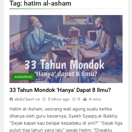
Tag:
hatim al-asham
ANGKRING
33 Tahun Mondok ‘Hanya’ Dapat 8 Ilmu?
abdul basit na
5 tahun ago
0
4 mins
Hatim al-Asham, seorang wali agung suatu ketika
ditanya oleh guru besarnya, Syekh Syaqiq al-Balkhy.
“Sejak kapan kau belajar kepadaku di sini?” “Sejak tiga
puluh tiga tahun yang lalu” jawab Hatim. “Diwaktu