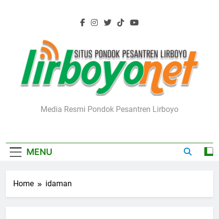
Skip
to
content
Lirboyo.net
Media Resmi Pondok Pesantren Lirboyo
MENU
Home
idaman