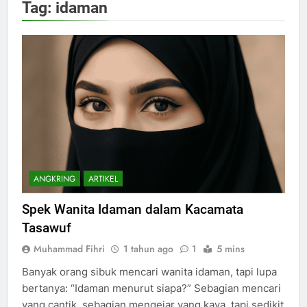
Tag:
idaman
ANGKRING
ARTIKEL
Spek Wanita Idaman dalam Kacamata
Tasawuf
Muhammad Fihri
1 tahun ago
1
5 mins
Banyak orang sibuk mencari wanita idaman, tapi lupa
bertanya: “Idaman menurut siapa?” Sebagian mencari
yang cantik, sebagian mengejar yang kaya, tapi sedikit