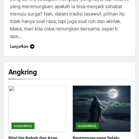
yang merenungkan: apakah ia bisa menjadi sahabat
menuju surga? Nah, dalam tradisi tasawuf, pilihan itu
tidak hanya soal rasa, tapi juga soal ruh dan akhlak.
Maka, mari kita coba renungkan bersama: seperti
apa…
Lanjutkan
200
Khutbah Idul Fitri di Rumah
Angkring
KHUTBAH
201
Khutbah jumat: Sejarah
Seebagai Pembangkit Jiwa
KHUTBAH
ANGKRING
ANGKRING
Bilal bin Rabah dan Azan
Perempuan yang Selalu
202