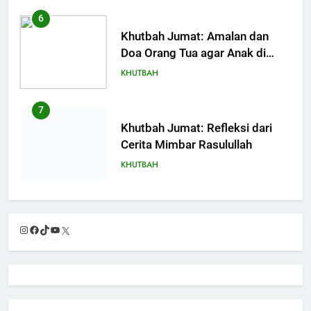
6
Khutbah Jumat: Amalan dan
Doa Orang Tua agar Anak di
Pondok Pesantren Sukses Dunia
KHUTBAH
Akhirat
7
Khutbah Jumat: Refleksi dari
Cerita Mimbar Rasulullah
KHUTBAH
8
Khutbah Jumat Perihal Bulan
Instagram
Facebook
TikTok
YouTube
X
Muharam
KHUTBAH
9