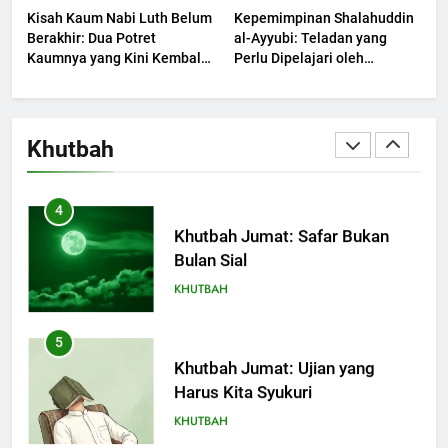
Kisah Kaum Nabi Luth Belum
Kepemimpinan Shalahuddin
KHUTBAH
Berakhir: Dua Potret
al-Ayyubi: Teladan yang
Kaumnya yang Kini Kembali
Perlu Dipelajari oleh
Terjadi
3
Pemimpin Zaman Sekarang
(2)
Khutbah Jumat: Ketaatan,
Kebaikan dan Pengaruhnya
Khutbah
dalam Jiwa Manusia
KHUTBAH
4
Khutbah Jumat: Safar Bukan
Bulan Sial
KHUTBAH
5
Khutbah Jumat: Ujian yang
Harus Kita Syukuri
KHUTBAH