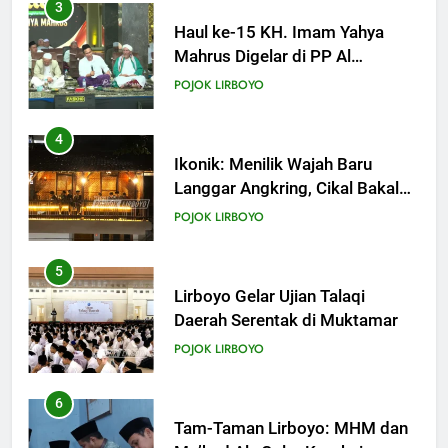
Para Suami
3
KHUTBAH
Haul ke-15 KH. Imam Yahya
Mahrus Digelar di PP Al
Mahrusiyah III Kediri
20
POJOK LIRBOYO
Khutbah Jumat: Pernikahan di
Bulan Syawal
4
KHUTBAH
Ikonik: Menilik Wajah Baru
Langgar Angkring, Cikal Bakal
Ponpes Lirboyo yang Selesai
21
POJOK LIRBOYO
Direvitalisasi
Khutbah Jumat: Apa yang Harus
Terjadi Setelah Ramadhan?
5
KHUTBAH
Lirboyo Gelar Ujian Talaqi
Daerah Serentak di Muktamar
22
POJOK LIRBOYO
Khutbah Idul Fitri: Momentum
Sucikan Hati, Perkuat
6
Silaturahmi
KHUTBAH
Tam-Taman Lirboyo: MHM dan