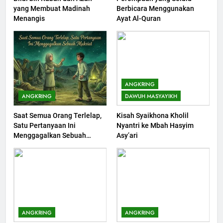
yang Membuat Madinah
Berbicara Menggunakan
Khutbah Jumat : Supaya Amal
Menangis
Ayat Al-Quran
Bisa Diterima
KHUTBAH
203
Khutbah Jumat: Bulan
ANGKRING
Muharram Bulan Bersejarah
ANGKRING
DAWUH MASYAYIKH
KHUTBAH
Saat Semua Orang Terlelap,
Kisah Syaikhona Kholil
Satu Pertanyaan Ini
Nyantri ke Mbah Hasyim
1
Menggagalkan Sebuah
Asy’ari
Khutbah Jumat: Mengapa Orang
Maksiat
Dengki Tak Akan Pernah
Berjaya?
KHUTBAH
2
Khutbah Jumat: Melihat
ANGKRING
ANGKRING
Limpahan Nikmat Allah