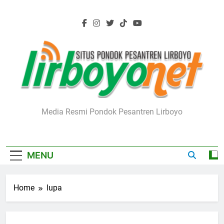
Skip
to
content
Lirboyo.net
Media Resmi Pondok Pesantren Lirboyo
MENU
Home
lupa