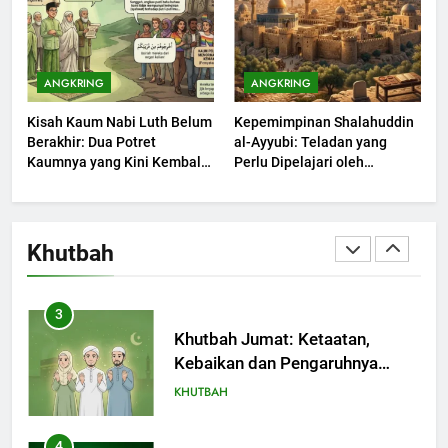
1
Khutbah Jumat: Mengapa Orang
ANGKRING
ANGKRING
Dengki Tak Akan Pernah
Kisah Kaum Nabi Luth Belum
Kepemimpinan Shalahuddin
Berjaya?
KHUTBAH
Berakhir: Dua Potret
al-Ayyubi: Teladan yang
Kaumnya yang Kini Kembali
Perlu Dipelajari oleh
Terjadi
2
Pemimpin Zaman Sekarang
(2)
Khutbah Jumat: Melihat
Limpahan Nikmat Allah
Khutbah
KHUTBAH
3
Khutbah Jumat: Ketaatan,
Kebaikan dan Pengaruhnya
dalam Jiwa Manusia
KHUTBAH
4