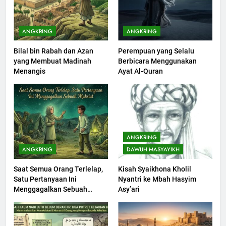
Khutbah Idul Fitri di Rumah
KHUTBAH
ANGKRING
ANGKRING
Bilal bin Rabah dan Azan
Perempuan yang Selalu
201
yang Membuat Madinah
Berbicara Menggunakan
Khutbah jumat: Sejarah
Menangis
Ayat Al-Quran
Seebagai Pembangkit Jiwa
KHUTBAH
202
Khutbah Jumat : Supaya Amal
ANGKRING
Bisa Diterima
ANGKRING
DAWUH MASYAYIKH
KHUTBAH
Saat Semua Orang Terlelap,
Kisah Syaikhona Kholil
Satu Pertanyaan Ini
Nyantri ke Mbah Hasyim
203
Menggagalkan Sebuah
Asy’ari
Khutbah Jumat: Bulan
Maksiat
Muharram Bulan Bersejarah
KHUTBAH