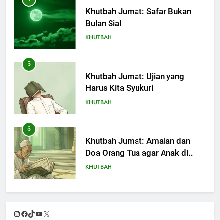
Khutbah Jumat: Safar Bukan
Bulan Sial
KHUTBAH
5
Khutbah Jumat: Ujian yang
Harus Kita Syukuri
KHUTBAH
6
Khutbah Jumat: Amalan dan
Doa Orang Tua agar Anak di
Pondok Pesantren Sukses Dunia
KHUTBAH
Akhirat
7
Khutbah Jumat: Refleksi dari
Instagram
Facebook
TikTok
YouTube
X
Cerita Mimbar Rasulullah