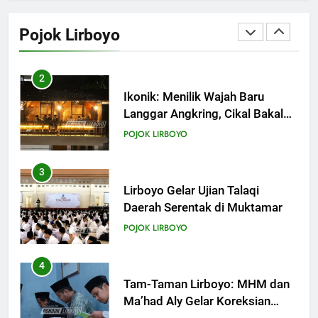
KHUTBAH
Ikonik: Menilik Wajah Baru
Langgar Angkring, Cikal Bakal
Pojok Lirboyo
Ponpes Lirboyo yang Selesai
18
POJOK LIRBOYO
Direvitalisasi
Khutbah Jumat: Mari Mendidik
Anak dengan Baik
3
KHUTBAH
Lirboyo Gelar Ujian Talaqi
Daerah Serentak di Muktamar
19
POJOK LIRBOYO
Khutbah Jumat: Intropeksi Bagi
Para Suami
4
KHUTBAH
Tam-Taman Lirboyo: MHM dan
Ma’had Aly Gelar Koreksian
Kitab Semester Ganjil
20
POJOK LIRBOYO
Khutbah Jumat: Pernikahan di
Bulan Syawal
5
KHUTBAH
Mudir Aam Ma’had Aly
Sampaikan Pentingnya