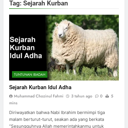
Tag:
Sejarah Kurban
TUNTUNAN IBADAH
Sejarah Kurban Idul Adha
Muhammad Chozinul Fahmi
3 tahun ago
0
5
mins
Diriwayatkan bahwa Nabi Ibrahim bermimpi tiga
malam berturut-turut, seakan ada yang berkata
“Sesungguhnya Allah memerintahkanmu untuk