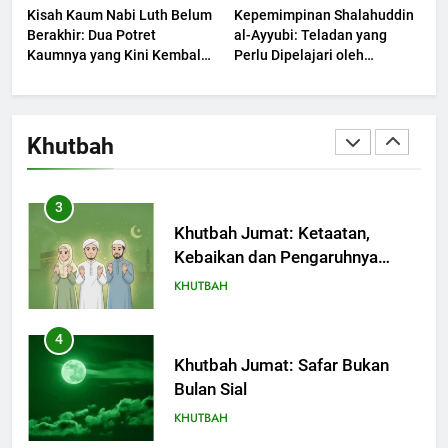
Kisah Kaum Nabi Luth Belum
Kepemimpinan Shalahuddin
Berjaya?
KHUTBAH
Berakhir: Dua Potret
al-Ayyubi: Teladan yang
Kaumnya yang Kini Kembali
Perlu Dipelajari oleh
Terjadi
2
Pemimpin Zaman Sekarang
(2)
Khutbah Jumat: Melihat
Limpahan Nikmat Allah
Khutbah
KHUTBAH
3
Khutbah Jumat: Ketaatan,
Kebaikan dan Pengaruhnya
dalam Jiwa Manusia
KHUTBAH
4
Khutbah Jumat: Safar Bukan
Bulan Sial
KHUTBAH