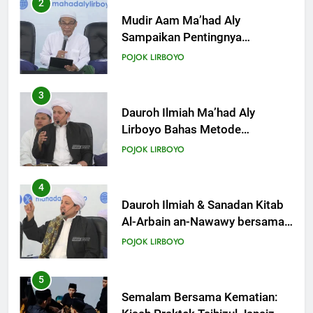
3
KHUTBAH
Dauroh Ilmiah Ma’had Aly
Lirboyo Bahas Metode
Ahlusunnah dalam
19
POJOK LIRBOYO
Mengaplikasikan Hadis Dhaif.
Khutbah Jumat: Intropeksi Bagi
Para Suami
4
KHUTBAH
Dauroh Ilmiah & Sanadan Kitab
Al-Arbain an-Nawawy bersama
As-Syaikh Dr. Yasir Al-Adny
20
POJOK LIRBOYO
Khutbah Jumat: Pernikahan di
Bulan Syawal
5
KHUTBAH
Semalam Bersama Kematian:
Kisah Praktek Tajhizul Janaiz
Siswa III Aliyah
21
POJOK LIRBOYO
Khutbah Jumat: Apa yang Harus
Terjadi Setelah Ramadhan?
6
KHUTBAH
Di Balik Dinginnya Malam