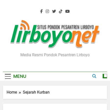
Skip
to
content
Lirboyo.net
Media Resmi Pondok Pesantren Lirboyo
MENU
Home
Sejarah Kurban