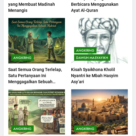
yang Membuat Madinah
Berbicara Menggunakan
Khutbah jumat: Sejarah
Menangis
Ayat Al-Quran
Seebagai Pembangkit Jiwa
KHUTBAH
202
Khutbah Jumat : Supaya Amal
ANGKRING
Bisa Diterima
ANGKRING
DAWUH MASYAYIKH
KHUTBAH
Saat Semua Orang Terlelap,
Kisah Syaikhona Kholil
Satu Pertanyaan Ini
Nyantri ke Mbah Hasyim
203
Menggagalkan Sebuah
Asy’ari
Khutbah Jumat: Bulan
Maksiat
Muharram Bulan Bersejarah
KHUTBAH
1
Khutbah Jumat: Mengapa Orang
ANGKRING
ANGKRING
Dengki Tak Akan Pernah