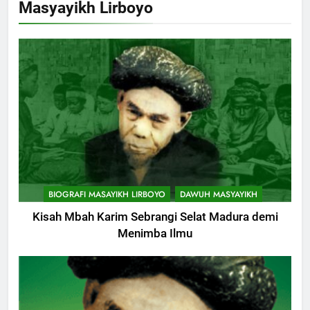
Masyayikh Lirboyo
Muharam
KHUTBAH
9
Khutbah Jumat: Mereka yang
Mendapat Predikat Haji Mabrur
KHUTBAH
10
Khutbah Jumat: Hak Penting
BIOGRAFI MASAYIKH LIRBOYO
DAWUH MASYAYIKH
Yang Harus Kita Berikan Kepada
Istri
Kisah Mbah Karim Sebrangi Selat Madura demi
KHUTBAH
Menimba Ilmu
11
Khutbah: Keistimewaan Hari
Jumat
KHUTBAH