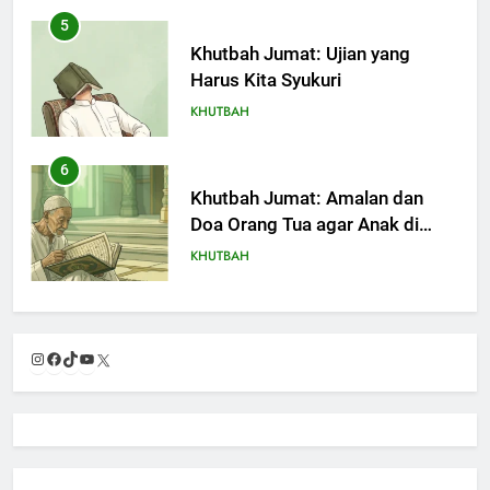
5
Khutbah Jumat: Ujian yang
Harus Kita Syukuri
KHUTBAH
6
Khutbah Jumat: Amalan dan
Doa Orang Tua agar Anak di
Pondok Pesantren Sukses Dunia
KHUTBAH
Akhirat
7
Khutbah Jumat: Refleksi dari
Instagram
Facebook
TikTok
YouTube
X
Cerita Mimbar Rasulullah
KHUTBAH
8
Khutbah Jumat Perihal Bulan