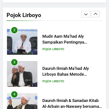
Mudir Aam Ma’had Aly
Sampaikan Pentingnya
Pojok Lirboyo
Mempelajari Ilmu Hadis Dalam
POJOK LIRBOYO
Acara Dauroh Ilmiah
3
Dauroh Ilmiah Ma’had Aly
Lirboyo Bahas Metode
Ahlusunnah dalam
POJOK LIRBOYO
Mengaplikasikan Hadis Dhaif.
4
Dauroh Ilmiah & Sanadan Kitab
Al-Arbain an-Nawawy bersama
As-Syaikh Dr. Yasir Al-Adny
POJOK LIRBOYO
5
Semalam Bersama Kematian:
Kisah Praktek Tajhizul Janaiz