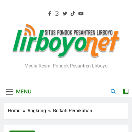
Skip
to
content
Lirboyo.net
Media Resmi Pondok Pesantren Lirboyo
MENU
Home
Angkring
Berkah Pernikahan