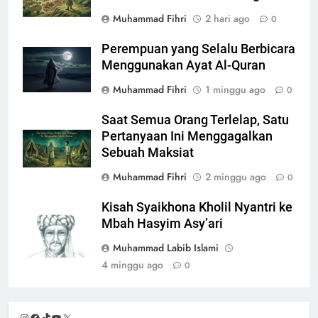
Muhammad Fihri
2 hari ago
0
Perempuan yang Selalu Berbicara
Menggunakan Ayat Al-Quran
Muhammad Fihri
1 minggu ago
0
Saat Semua Orang Terlelap, Satu
Pertanyaan Ini Menggagalkan
Sebuah Maksiat
Muhammad Fihri
2 minggu ago
0
Kisah Syaikhona Kholil Nyantri ke
Mbah Hasyim Asy’ari
Muhammad Labib Islami
4 minggu ago
0
Instagram
Facebook
TikTok
YouTube