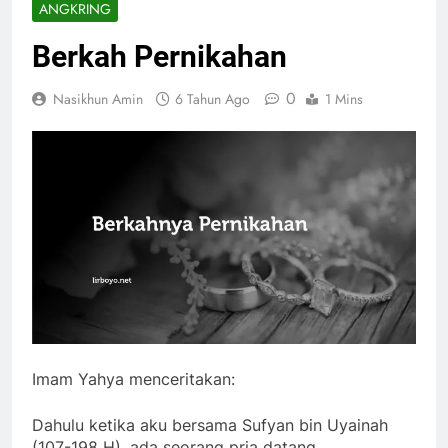
ANGKRING
Berkah Pernikahan
0
Nasikhun Amin
6 Tahun Ago
1 Mins
Imam Yahya menceritakan:
Dahulu ketika aku bersama Sufyan bin Uyainah
(107-198 H), ada seorang pria datang