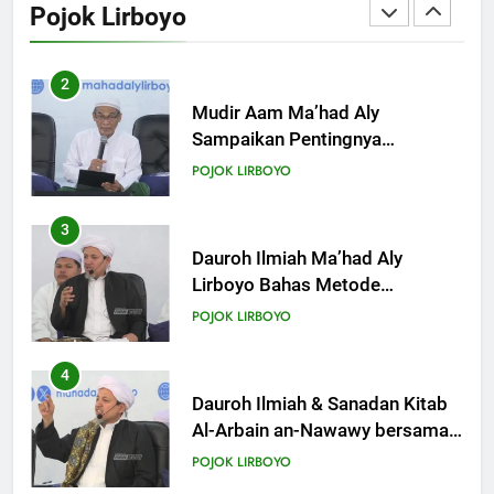
Pojok Lirboyo
Mempelajari Ilmu Hadis Dalam
POJOK LIRBOYO
Acara Dauroh Ilmiah
3
Dauroh Ilmiah Ma’had Aly
Lirboyo Bahas Metode
Ahlusunnah dalam
POJOK LIRBOYO
Mengaplikasikan Hadis Dhaif.
4
Dauroh Ilmiah & Sanadan Kitab
Al-Arbain an-Nawawy bersama
As-Syaikh Dr. Yasir Al-Adny
POJOK LIRBOYO
5
Semalam Bersama Kematian:
Kisah Praktek Tajhizul Janaiz
Siswa III Aliyah
POJOK LIRBOYO