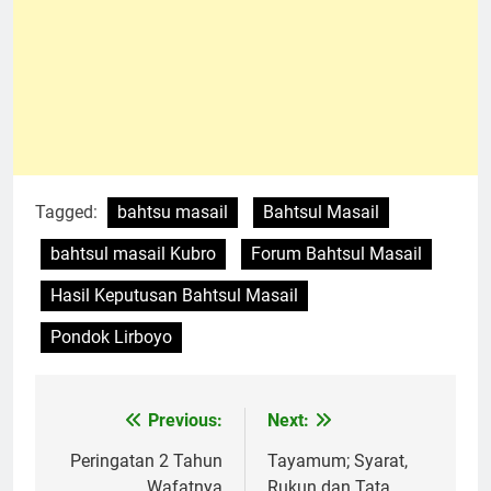
Tagged:
bahtsu masail
Bahtsul Masail
bahtsul masail Kubro
Forum Bahtsul Masail
Hasil Keputusan Bahtsul Masail
Pondok Lirboyo
Previous:
Next:
Navigasi
pos
Peringatan 2 Tahun
Tayamum; Syarat,
Wafatnya
Rukun dan Tata