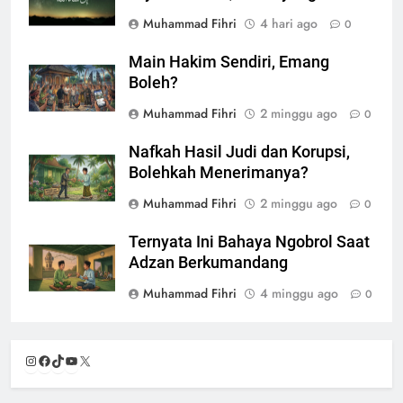
Muhammad Fihri
4 hari ago
0
Main Hakim Sendiri, Emang
Boleh?
Muhammad Fihri
2 minggu ago
0
Nafkah Hasil Judi dan Korupsi,
Bolehkah Menerimanya?
Muhammad Fihri
2 minggu ago
0
Ternyata Ini Bahaya Ngobrol Saat
Adzan Berkumandang
Muhammad Fihri
4 minggu ago
0
Instagram
Facebook
TikTok
YouTube
X