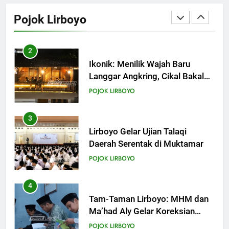
Langgar Angkring, Cikal Bakal
Pojok Lirboyo
Ponpes Lirboyo yang Selesai
POJOK LIRBOYO
Direvitalisasi
3
Lirboyo Gelar Ujian Talaqi
Daerah Serentak di Muktamar
POJOK LIRBOYO
4
Tam-Taman Lirboyo: MHM dan
Ma’had Aly Gelar Koreksian
Kitab Semester Ganjil
POJOK LIRBOYO
5
Mudir Aam Ma’had Aly
Sampaikan Pentingnya
Mempelajari Ilmu Hadis Dalam
POJOK LIRBOYO