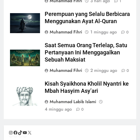
Muhammad Fihri
3 hari ago
1
Perempuan yang Selalu Berbicara
Menggunakan Ayat Al-Quran
Muhammad Fihri
1 minggu ago
0
Saat Semua Orang Terlelap, Satu
Pertanyaan Ini Menggagalkan
Sebuah Maksiat
Muhammad Fihri
2 minggu ago
0
Kisah Syaikhona Kholil Nyantri ke
Mbah Hasyim Asy’ari
Muhammad Labib Islami
4 minggu ago
0
Instagram
Facebook
TikTok
YouTube
X