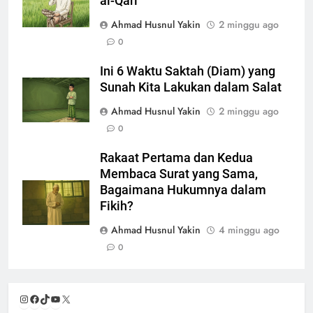
al-Qari
Ahmad Husnul Yakin
2 minggu ago
0
Ini 6 Waktu Saktah (Diam) yang
Sunah Kita Lakukan dalam Salat
Ahmad Husnul Yakin
2 minggu ago
0
Rakaat Pertama dan Kedua
Membaca Surat yang Sama,
Bagaimana Hukumnya dalam
Fikih?
Ahmad Husnul Yakin
4 minggu ago
0
Instagram
Facebook
TikTok
YouTube
X