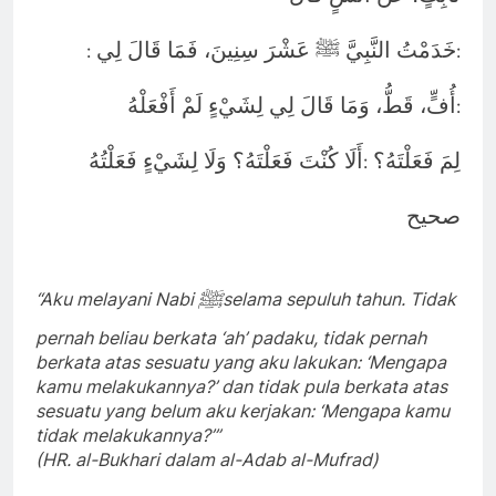
خَدَمْتُ النَّبِيَّ ﷺ عَشْرَ سِنِينَ، فَمَا قَالَ لِي
:
:
أُفٍّ، قَطُّ، وَمَا قَالَ لِي لِشَيْءٍ لَمْ أَفْعَلْهُ
:
لِمَ فَعَلْتَهُ؟
أَلَا كُنْتَ فَعَلْتَهُ؟ وَلَا لِشَيْءٍ فَعَلْتُهُ
:
صحيح
ﷺ
“Aku melayani Nabi
selama sepuluh tahun. Tidak
pernah beliau berkata ‘ah’ padaku, tidak pernah
berkata atas sesuatu yang aku lakukan: ‘Mengapa
kamu melakukannya?’ dan tidak pula berkata atas
sesuatu yang belum aku kerjakan: ‘Mengapa kamu
tidak melakukannya?’”
(HR. al-Bukhari dalam al-Adab al-Mufrad)