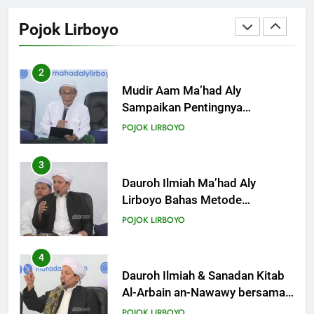
Sampaikan Pentingnya
Pojok Lirboyo
Mempelajari Ilmu Hadis Dalam
POJOK LIRBOYO
Acara Dauroh Ilmiah
3
Dauroh Ilmiah Ma’had Aly
Lirboyo Bahas Metode
Ahlusunnah dalam
POJOK LIRBOYO
Mengaplikasikan Hadis Dhaif.
4
Dauroh Ilmiah & Sanadan Kitab
Al-Arbain an-Nawawy bersama
As-Syaikh Dr. Yasir Al-Adny
POJOK LIRBOYO
5
Semalam Bersama Kematian:
Kisah Praktek Tajhizul Janaiz
Siswa III Aliyah
POJOK LIRBOYO