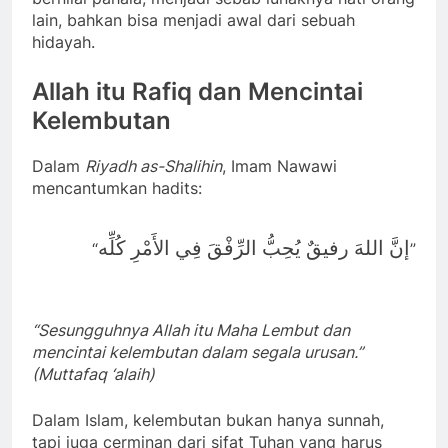
lain, bahkan bisa menjadi awal dari sebuah
hidayah.
Allah itu Rafiq dan Mencintai
Kelembutan
Dalam
Riyadh as-Shalihin
, Imam Nawawi
mencantumkan hadits:
إنَّ اللهَ رفيقٌ يُحِبُّ الرِّفْقَ فِي الأَمْرِ كُلِّه
“
”
“Sesungguhnya Allah itu Maha Lembut dan
mencintai kelembutan dalam segala urusan.”
(Muttafaq ‘alaih)
Dalam Islam, kelembutan bukan hanya sunnah,
tapi juga cerminan dari sifat Tuhan yang harus