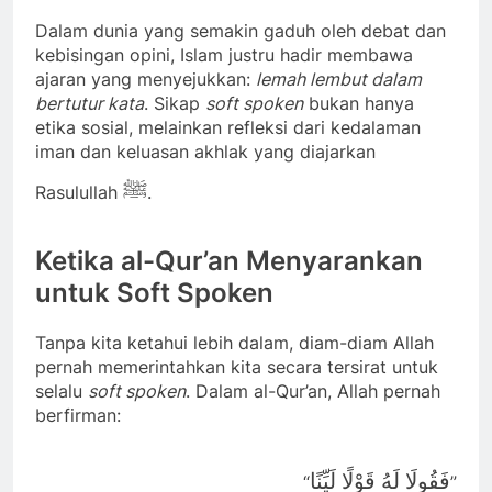
Dalam dunia yang semakin gaduh oleh debat dan
kebisingan opini, Islam justru hadir membawa
ajaran yang menyejukkan:
lemah lembut dalam
bertutur kata
. Sikap
soft spoken
bukan hanya
etika sosial, melainkan refleksi dari kedalaman
iman dan keluasan akhlak yang diajarkan
ﷺ
Rasulullah
.
Ketika al-Qur’an Menyarankan
untuk Soft Spoken
Tanpa kita ketahui lebih dalam, diam-diam Allah
pernah memerintahkan kita secara tersirat untuk
selalu
soft spoken
. Dalam al-Qur’an, Allah pernah
berfirman:
فَقُولَا لَهُ قَوْلًا لَيِّنًا
“
”