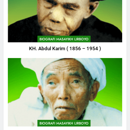
BIOGRAFI MASAYIKH LIRBOYO
KH. Abdul Karim ( 1856 – 1954 )
744
Himasal Semen Sumbang
Pembangunan Kantor Himasal
BIOGRAFI MASAYIKH LIRBOYO
POJOK LIRBOYO