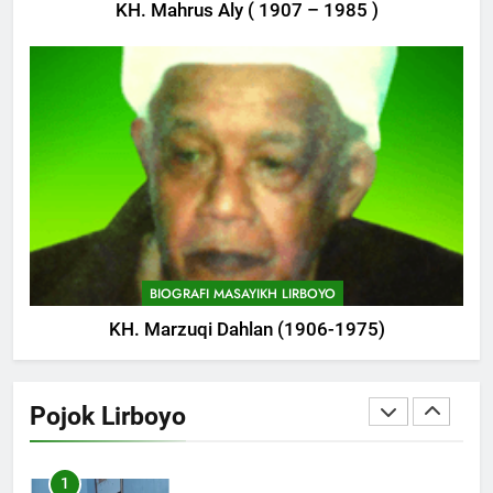
KH. Mahrus Aly ( 1907 – 1985 )
745
Delegasi MQK Kota Kediri
Menuju Probolinggo
POJOK LIRBOYO
746
Haflah Akhirussanah, Lirboyo
Gelar Pameran
POJOK LIRBOYO
BIOGRAFI MASAYIKH LIRBOYO
KH. Marzuqi Dahlan (1906-1975)
747
Silaturahi dan Istighosah
Bersama Kapolda Jawa Timur
Pojok Lirboyo
POJOK LIRBOYO
1