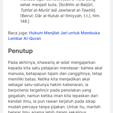
sehat menjadi buta. [Ibrāhīm al-Baijūrī,
Tuḥfat al-Murīd ‘alā Jawharat al-Tawḥīd
,
(Beirut: Dār al-Kutub al-‘Ilmiyyah, t.t.), hlm.
148.]
Baca juga:
Hukum Menjilat Jari untuk Membuka
Lembar Al-Quran
Penutup
Pada akhirnya, khawariq al-adat mengajarkan
kepada kita satu pelajaran mendasar: bahwa akal
manusia, betapapun tajam dan canggihnya, tetap
memiliki batas. Ketika kita menjadikan akal
sebagai satu-satunya hakim kebenaran, ia
berpotensi tergelincir pada penolakan yang
gegabah; namun ketika iman kita lepaskan dari
kendali ilmu, ia pun rawan terjatuh pada sikap
mudah percaya tanpa pijakan. Untuk itu, marilah
belajar ilmu agama lebih dalam sekaligus