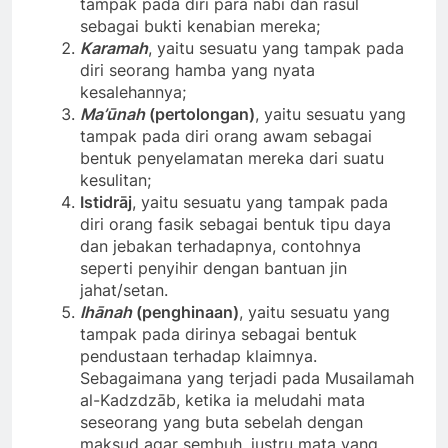
tampak pada diri para nabi dan rasul
sebagai bukti kenabian mereka;
Karamah
, yaitu sesuatu yang tampak pada
diri seorang hamba yang nyata
kesalehannya;
Ma
’
ūnah
(pertolongan)
, yaitu sesuatu yang
tampak pada diri orang awam sebagai
bentuk penyelamatan mereka dari suatu
kesulitan;
Istidrāj
, yaitu sesuatu yang tampak pada
diri orang fasik sebagai bentuk tipu daya
dan jebakan terhadapnya, contohnya
seperti penyihir dengan bantuan jin
jahat/setan.
Ihānah
(penghinaan)
, yaitu sesuatu yang
tampak pada dirinya sebagai bentuk
pendustaan terhadap klaimnya.
Sebagaimana yang terjadi pada Musailamah
al-Kadzdzāb, ketika ia meludahi mata
seseorang yang buta sebelah dengan
maksud agar sembuh, justru mata yang