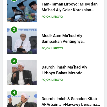
Tam-Taman Lirboyo: MHM dan
Ma’had Aly Gelar Koreksian
Kitab Semester Ganjil
POJOK LIRBOYO
2
Mudir Aam Ma’had Aly
Sampaikan Pentingnya
Mempelajari Ilmu Hadis Dalam
POJOK LIRBOYO
Acara Dauroh Ilmiah
3
Dauroh Ilmiah Ma’had Aly
Lirboyo Bahas Metode
Ahlusunnah dalam
POJOK LIRBOYO
Mengaplikasikan Hadis Dhaif.
4
Dauroh Ilmiah & Sanadan Kitab
Al-Arbain an-Nawawy bersama