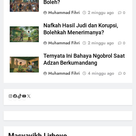
Boleh?
Muhammad Fihri
2 minggu ago
0
Nafkah Hasil Judi dan Korupsi,
Bolehkah Menerimanya?
Muhammad Fihri
2 minggu ago
0
Ternyata Ini Bahaya Ngobrol Saat
Adzan Berkumandang
Muhammad Fihri
4 minggu ago
0
Instagram
Facebook
TikTok
YouTube
X
Masyayikh Lirboyo