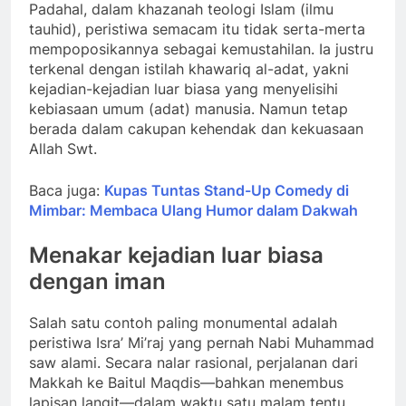
Padahal, dalam khazanah teologi Islam (ilmu
tauhid), peristiwa semacam itu tidak serta-merta
mempoposikannya sebagai kemustahilan. Ia justru
terkenal dengan istilah khawariq al-adat, yakni
kejadian-kejadian luar biasa yang menyelisihi
kebiasaan umum (adat) manusia. Namun tetap
berada dalam cakupan kehendak dan kekuasaan
Allah Swt.
Baca juga:
Kupas Tuntas Stand-Up Comedy di
Mimbar: Membaca Ulang Humor dalam Dakwah
Menakar kejadian luar biasa
dengan iman
Salah satu contoh paling monumental adalah
peristiwa Isra’ Mi’raj yang pernah Nabi Muhammad
saw alami. Secara nalar rasional, perjalanan dari
Makkah ke Baitul Maqdis—bahkan menembus
lapisan langit—dalam waktu satu malam tentu