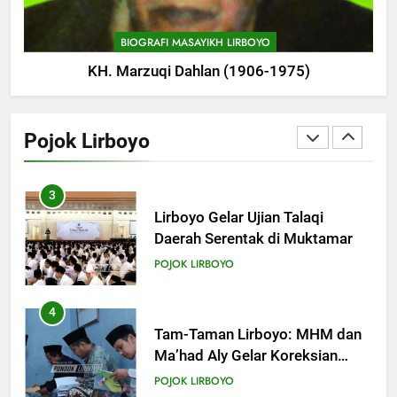
Mahrus Digelar di PP Al
Mahrusiyah III Kediri
POJOK LIRBOYO
BIOGRAFI MASAYIKH LIRBOYO
18
Khutbah Jumat: Mari Mendidik
KH. Marzuqi Dahlan (1906-1975)
2
Anak dengan Baik
Ikonik: Menilik Wajah Baru
KHUTBAH
Langgar Angkring, Cikal Bakal
Pojok Lirboyo
Ponpes Lirboyo yang Selesai
POJOK LIRBOYO
Direvitalisasi
19
Khutbah Jumat: Intropeksi Bagi
3
Para Suami
Lirboyo Gelar Ujian Talaqi
KHUTBAH
Daerah Serentak di Muktamar
POJOK LIRBOYO
20
Khutbah Jumat: Pernikahan di
4
Bulan Syawal
Tam-Taman Lirboyo: MHM dan
KHUTBAH
Ma’had Aly Gelar Koreksian
Kitab Semester Ganjil
POJOK LIRBOYO