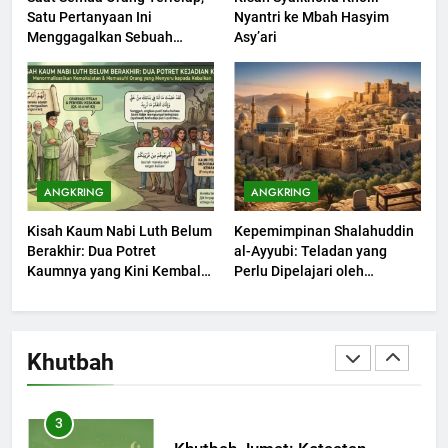
Satu Pertanyaan Ini
Nyantri ke Mbah Hasyim
Menggagalkan Sebuah
Asy’ari
1
Maksiat
Khutbah Jumat: Mengapa Orang
Dengki Tak Akan Pernah
Berjaya?
KHUTBAH
2
ANGKRING
ANGKRING
Khutbah Jumat: Melihat
Limpahan Nikmat Allah
Kisah Kaum Nabi Luth Belum
Kepemimpinan Shalahuddin
Berakhir: Dua Potret
al-Ayyubi: Teladan yang
KHUTBAH
Kaumnya yang Kini Kembali
Perlu Dipelajari oleh
Terjadi
Pemimpin Zaman Sekarang
(2)
3
Khutbah Jumat: Ketaatan,
Khutbah
Kebaikan dan Pengaruhnya
dalam Jiwa Manusia
KHUTBAH
4