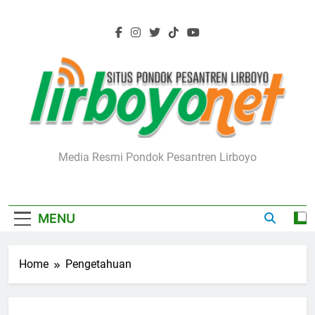
Skip
to
content
Lirboyo.net
Media Resmi Pondok Pesantren Lirboyo
MENU
Home
Pengetahuan