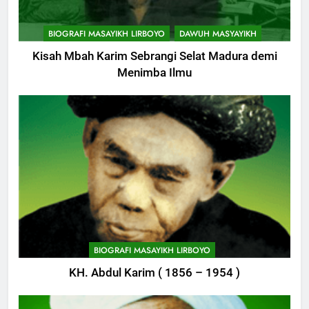
11
BIOGRAFI MASAYIKH LIRBOYO
DAWUH MASYAYIKH
Khutbah: Keistimewaan Hari
Jumat
Kisah Mbah Karim Sebrangi Selat Madura demi
KHUTBAH
Menimba Ilmu
12
Khutbah Jumat: Memetik
Ranumnya Buah Ketakwaan
KHUTBAH
13
Khutbah Jum’at: Lisanmu,
747
Keselamatanmu
Himasal Semen Sumbang
BIOGRAFI MASAYIKH LIRBOYO
KHUTBAH
Pembangunan Kantor Himasal
KH. Abdul Karim ( 1856 – 1954 )
POJOK LIRBOYO
14
Khutbah Jumat: Menjaga Adab