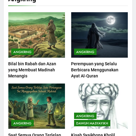
Khutbah Idul Fitri di Rumah
KHUTBAH
201
Khutbah jumat: Sejarah
Seebagai Pembangkit Jiwa
ANGKRING
ANGKRING
KHUTBAH
Bilal bin Rabah dan Azan
Perempuan yang Selalu
yang Membuat Madinah
Berbicara Menggunakan
202
Menangis
Ayat Al-Quran
Khutbah Jumat : Supaya Amal
Bisa Diterima
KHUTBAH
203
ANGKRING
Khutbah Jumat: Bulan
ANGKRING
DAWUH MASYAYIKH
Muharram Bulan Bersejarah
KHUTBAH
Saat Semua Orang Terlelap,
Kisah Syaikhona Kholil