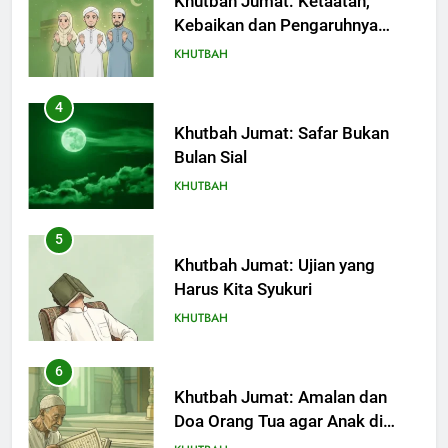
Khutbah Jumat: Safar Bukan
Bulan Sial
KHUTBAH
5
Khutbah Jumat: Ujian yang
Harus Kita Syukuri
KHUTBAH
6
Khutbah Jumat: Amalan dan
Doa Orang Tua agar Anak di
Pondok Pesantren Sukses Dunia
KHUTBAH
Akhirat
7
Khutbah Jumat: Refleksi dari
Cerita Mimbar Rasulullah