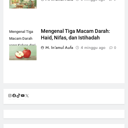
Mengenal Tiga Macam Darah:
Mengenal Tiga
Haid, Nifas, dan Istihadah
Macam Darah
yang Keluar dari
M. In'amul Aufa
4 minggu ago
0
Wanita
Instagram
Facebook
TikTok
YouTube
X