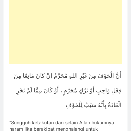
أَنَّ الْخَوْفَ مِنْ غَيْرِ اللهِ مُحَرَّمٌ إنْ كَانَ مَانِعًا مِنْ
فِعْلِ وَاجِبٍ أَوْ تَرْكِ مُحَرَّمٍ ، أَوْ كَانَ مِمَّا لَمْ تَجْرِ
الْعَادَةُ بِأَنَّهُ سَبَبٌ لِلْخَوْفِ
“Sungguh ketakutan dari selain Allah hukumnya
haram jika berakibat menghalangi untuk