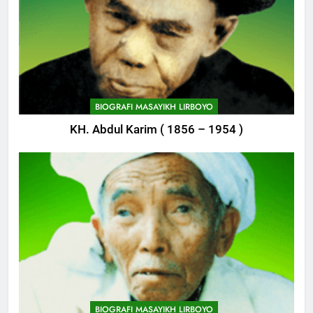
BIOGRAFI MASAYIKH LIRBOYO
KH. Abdul Karim ( 1856 – 1954 )
748
Himasal Semen Sumbang
Pembangunan Kantor Himasal
POJOK LIRBOYO
749
Delegasi MQK Kota Kediri
Menuju Probolinggo
BIOGRAFI MASAYIKH LIRBOYO