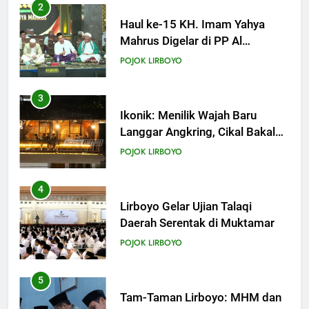
2
Haul ke-15 KH. Imam Yahya
Mahrus Digelar di PP Al
Mahrusiyah III Kediri
POJOK LIRBOYO
3
Ikonik: Menilik Wajah Baru
Langgar Angkring, Cikal Bakal
Ponpes Lirboyo yang Selesai
POJOK LIRBOYO
Direvitalisasi
4
Lirboyo Gelar Ujian Talaqi
Daerah Serentak di Muktamar
POJOK LIRBOYO
5
Tam-Taman Lirboyo: MHM dan