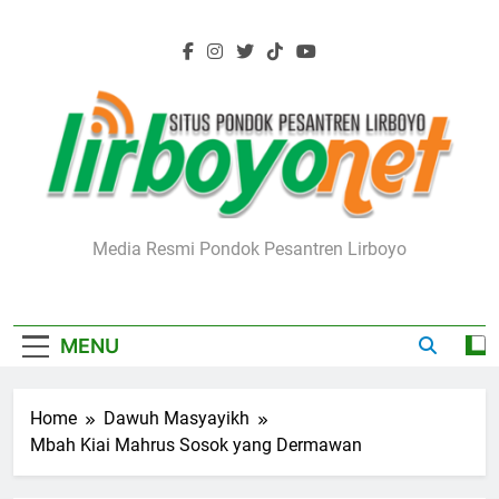
Skip
to
content
Lirboyo.net
Media Resmi Pondok Pesantren Lirboyo
MENU
Home
Dawuh Masyayikh
Mbah Kiai Mahrus Sosok yang Dermawan