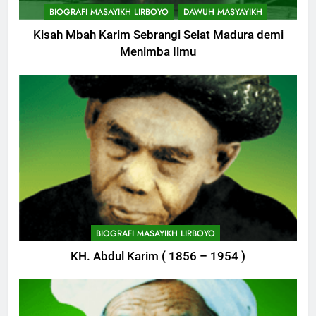
BIOGRAFI MASAYIKH LIRBOYO
DAWUH MASYAYIKH
Kisah Mbah Karim Sebrangi Selat Madura demi
Menimba Ilmu
744
Himasal Semen Sumbang
BIOGRAFI MASAYIKH LIRBOYO
Pembangunan Kantor Himasal
KH. Abdul Karim ( 1856 – 1954 )
POJOK LIRBOYO
745