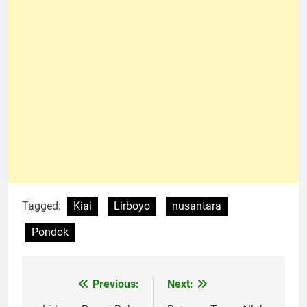
Tagged:
Kiai
Lirboyo
nusantara
Pondok
Previous:
Next:
Navigasi