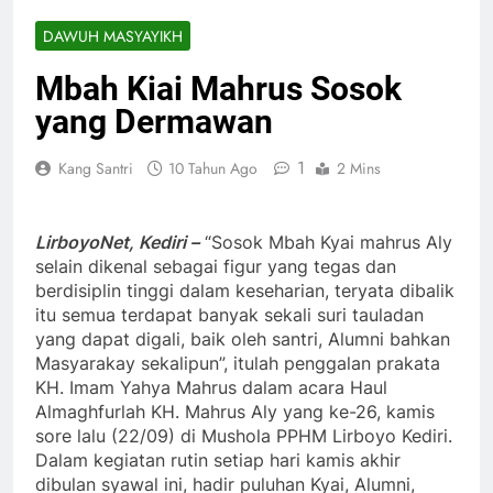
DAWUH MASYAYIKH
Mbah Kiai Mahrus Sosok
yang Dermawan
1
Kang Santri
10 Tahun Ago
2 Mins
LirboyoNet, Kediri –
“Sosok Mbah Kyai mahrus Aly
selain dikenal sebagai figur yang tegas dan
berdisiplin tinggi dalam keseharian, teryata dibalik
itu semua terdapat banyak sekali suri tauladan
yang dapat digali, baik oleh santri, Alumni bahkan
Masyarakay sekalipun”, itulah penggalan prakata
KH. Imam Yahya Mahrus dalam acara Haul
Almaghfurlah KH. Mahrus Aly yang ke-26, kamis
sore lalu (22/09) di Mushola PPHM Lirboyo Kediri.
Dalam kegiatan rutin setiap hari kamis akhir
dibulan syawal ini, hadir puluhan Kyai, Alumni,