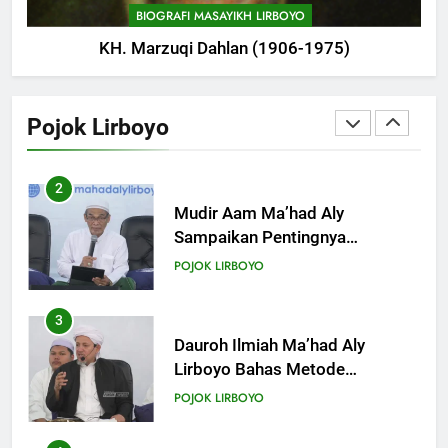
POJOK LIRBOYO
BIOGRAFI MASAYIKH LIRBOYO
KH. Marzuqi Dahlan (1906-1975)
2
Mudir Aam Ma’had Aly
Sampaikan Pentingnya
Pojok Lirboyo
Mempelajari Ilmu Hadis Dalam
POJOK LIRBOYO
Acara Dauroh Ilmiah
3
Dauroh Ilmiah Ma’had Aly
Lirboyo Bahas Metode
Ahlusunnah dalam
POJOK LIRBOYO
Mengaplikasikan Hadis Dhaif.
4
Dauroh Ilmiah & Sanadan Kitab
Al-Arbain an-Nawawy bersama
As-Syaikh Dr. Yasir Al-Adny
POJOK LIRBOYO