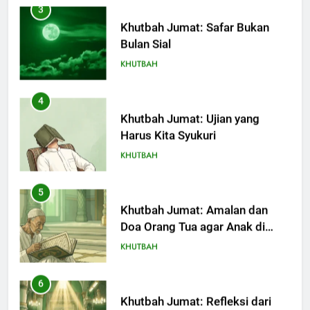
4
Khutbah Jumat: Ujian yang
Harus Kita Syukuri
KHUTBAH
5
Khutbah Jumat: Amalan dan
Doa Orang Tua agar Anak di
Pondok Pesantren Sukses Dunia
KHUTBAH
Akhirat
6
Khutbah Jumat: Refleksi dari
Cerita Mimbar Rasulullah
KHUTBAH
7