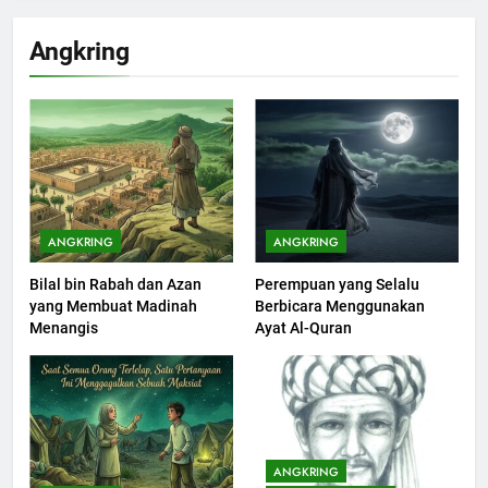
Khutbah Idul Fitri di Rumah
Angkring
KHUTBAH
200
Khutbah jumat: Sejarah
Seebagai Pembangkit Jiwa
KHUTBAH
ANGKRING
ANGKRING
Bilal bin Rabah dan Azan
Perempuan yang Selalu
201
yang Membuat Madinah
Berbicara Menggunakan
Khutbah Jumat : Supaya Amal
Menangis
Ayat Al-Quran
Bisa Diterima
KHUTBAH
202
Khutbah Jumat: Bulan
ANGKRING
Muharram Bulan Bersejarah