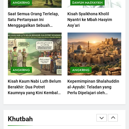
ANGKRING
DAWUH MASYAYIKH
KHUTBAH
Saat Semua Orang Terlelap,
Kisah Syaikhona Kholil
Satu Pertanyaan Ini
Nyantri ke Mbah Hasyim
1
Menggagalkan Sebuah
Asy’ari
Khutbah Jumat: Melihat
Maksiat
Limpahan Nikmat Allah
KHUTBAH
2
Khutbah Jumat: Ketaatan,
ANGKRING
ANGKRING
Kebaikan dan Pengaruhnya
Kisah Kaum Nabi Luth Belum
Kepemimpinan Shalahuddin
dalam Jiwa Manusia
KHUTBAH
Berakhir: Dua Potret
al-Ayyubi: Teladan yang
Kaumnya yang Kini Kembali
Perlu Dipelajari oleh
Terjadi
3
Pemimpin Zaman Sekarang
(2)
Khutbah Jumat: Safar Bukan
Bulan Sial
Khutbah
KHUTBAH