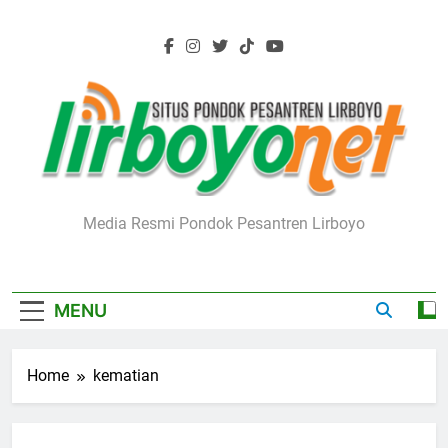
Skip
to
content
Lirboyo.net
Media Resmi Pondok Pesantren Lirboyo
MENU
Home
kematian