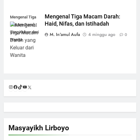
Mengenal Tiga Macam Darah:
Mengenal Tiga
Haid, Nifas, dan Istihadah
Macam Darah
yang Keluar dari
M. In'amul Aufa
4 minggu ago
0
Wanita
Instagram
Facebook
TikTok
YouTube
X
Masyayikh Lirboyo