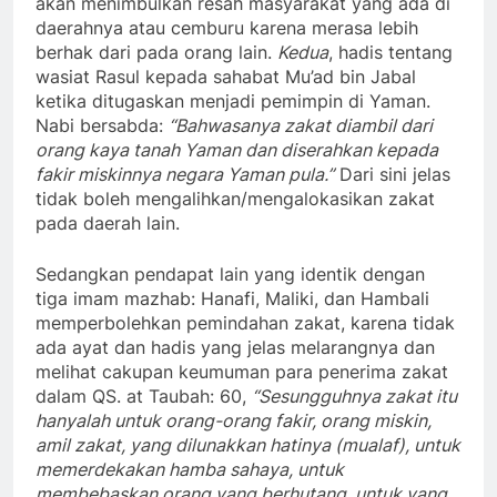
akan menimbulkan resah masyarakat yang ada di
daerahnya atau cemburu karena merasa lebih
berhak dari pada orang lain.
Kedua
, hadis tentang
wasiat Rasul kepada sahabat Mu’ad bin Jabal
ketika ditugaskan menjadi pemimpin di Yaman.
Nabi bersabda:
“Bahwasanya zakat diambil dari
orang kaya tanah Yaman dan diserahkan kepada
fakir miskinnya negara Yaman pula.”
Dari sini jelas
tidak boleh mengalihkan/mengalokasikan zakat
pada daerah lain.
Sedangkan pendapat lain yang identik dengan
tiga imam mazhab: Hanafi, Maliki, dan Hambali
memperbolehkan pemindahan zakat, karena tidak
ada ayat dan hadis yang jelas melarangnya dan
melihat cakupan keumuman para penerima zakat
dalam QS. at Taubah: 60,
“Sesungguhnya zakat itu
hanyalah untuk orang-orang fakir, orang miskin,
amil zakat, yang dilunakkan hatinya (mualaf), untuk
memerdekakan hamba sahaya, untuk
membebaskan orang yang berhutang, untuk yang