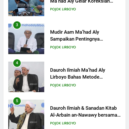
Ma’had Aly Gelar Koreksian
Kitab Semester Ganjil
POJOK LIRBOYO
3
Mudir Aam Ma’had Aly
Sampaikan Pentingnya
Mempelajari Ilmu Hadis Dalam
POJOK LIRBOYO
Acara Dauroh Ilmiah
4
Dauroh Ilmiah Ma’had Aly
Lirboyo Bahas Metode
Ahlusunnah dalam
POJOK LIRBOYO
Mengaplikasikan Hadis Dhaif.
5
Dauroh Ilmiah & Sanadan Kitab
Al-Arbain an-Nawawy bersama
As-Syaikh Dr. Yasir Al-Adny
POJOK LIRBOYO