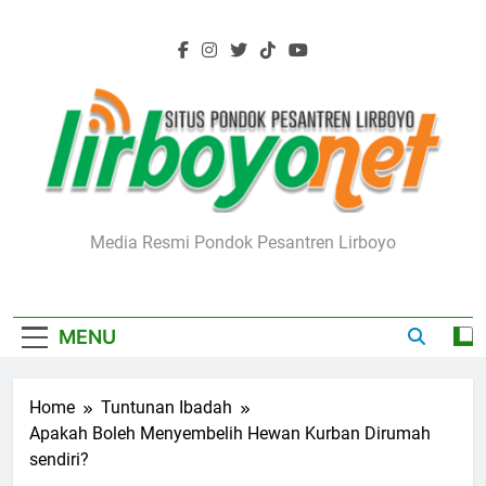
Skip
to
content
Lirboyo.net
Media Resmi Pondok Pesantren Lirboyo
MENU
Home
Tuntunan Ibadah
Apakah Boleh Menyembelih Hewan Kurban Dirumah
sendiri?