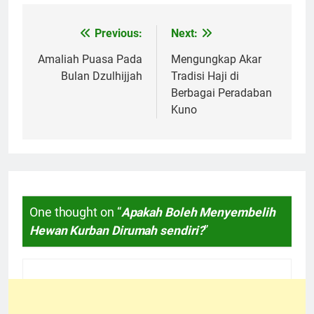
Previous:
Next:
Navigasi
pos
Amaliah Puasa Pada
Mengungkap Akar
Bulan Dzulhijjah
Tradisi Haji di
Berbagai Peradaban
Kuno
One thought on “
Apakah Boleh Menyembelih
Hewan Kurban Dirumah sendiri?
”