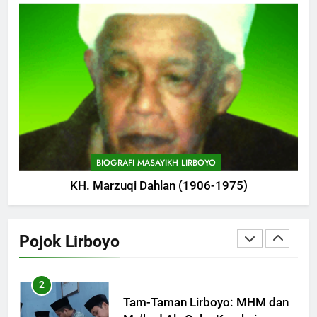
747
Haflah Akhirussanah, Lirboyo
Gelar Pameran
POJOK LIRBOYO
748
Silaturahi dan Istighosah
Bersama Kapolda Jawa Timur
POJOK LIRBOYO
BIOGRAFI MASAYIKH LIRBOYO
KH. Marzuqi Dahlan (1906-1975)
1
Pondok Lirboyo Bangun Tempat
Khusus Sambangan Santri
Pojok Lirboyo
POJOK LIRBOYO
2
Tam-Taman Lirboyo: MHM dan