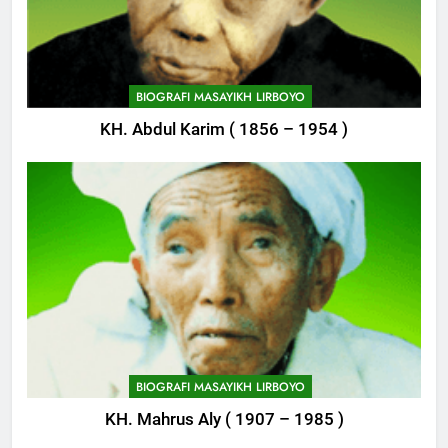
BIOGRAFI MASAYIKH LIRBOYO
KH. Abdul Karim ( 1856 – 1954 )
745
Himasal Semen Sumbang
Pembangunan Kantor Himasal
POJOK LIRBOYO
746
Delegasi MQK Kota Kediri
Menuju Probolinggo
BIOGRAFI MASAYIKH LIRBOYO
POJOK LIRBOYO
KH. Mahrus Aly ( 1907 – 1985 )