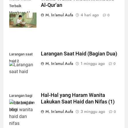
Al-Qur’an
Terbaik
Membaca Al-
M. In'amul Aufa
4 hari ago
0
Qur’an
Larangan Saat Haid (Bagian Dua)
Larangan saat
haid 2
M. In'amul Aufa
1 minggu ago
0
Hal-Hal yang Haram Wanita
Larangan bagi
Lakukan Saat Haid dan Nifas (1)
wanita haid dan
nifas
M. In'amul Aufa
3 minggu ago
0