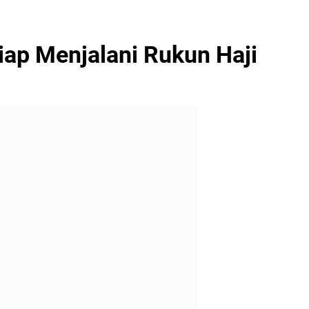
iap Menjalani Rukun Haji
ik puncak pelaksanaan ibadah haji, semakin dekat,
 para jamaah Haji asal Indonesia. Mereka mulai
un haji. Hal sama juga dilaksanakan oleh para
ergabung dalam Amirul Hajj Republik Indonesia.
gi kegiatan KH. A. Idris Marzuqi dan KH. M. Anwar
a hingga saat ini keadaan Mbah Yai berdua baik-
 sehat bugar, beliau mampu melaksanakan umroh
beliau berdua akan melaksanakan ibadah Thowaf