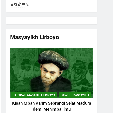
Instagram
Facebook
TikTok
YouTube
X
Masyayikh Lirboyo
BIOGRAFI MASAYIKH LIRBOYO
DAWUH MASYAYIKH
Kisah Mbah Karim Sebrangi Selat Madura
demi Menimba Ilmu