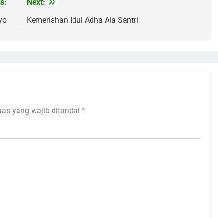
Situs Web
 spam.
Pelajari bagaimana data komentar Anda diproses
at
KH. Abdul Karim ( 1856 – 1954 )
Kang Santri
12 Bulan Ago
3