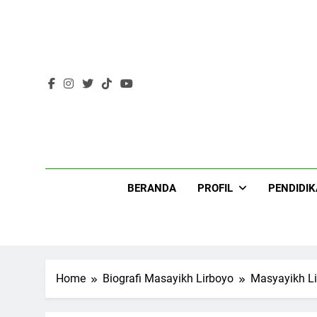
Skip
to
content
Lir
BERANDA
PROFIL
PENDIDI
Home
Biografi Masayikh Lirboyo
Masyayikh Li