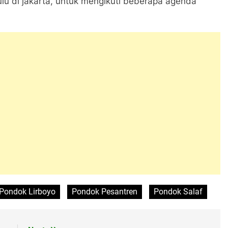
s:
Next:
yo
Kemeriahan Idul Adha Ala Santri
uas yang wajib ditandai
*