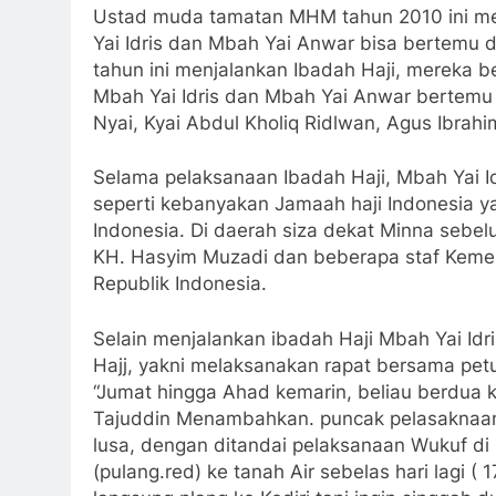
Kemenag.
riff
Tagged:
Haji
Pondok
Pondok Agama