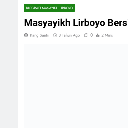
BIOGRAFI MASAYIKH LIRBOYO
Masyayikh Lirboyo Bers
0
Kang Santri
3 Tahun Ago
2 Mins
LirboyoNet, Makkah –
(01/11/2011) Detik-det
hal ini membuat sibuk banyak pihak terutama
berbenah diri untuk melaksanakan semua ruk
Masyayikh Pondok Pesantren Lirboyo, yang t
Kontributor lirboyo.net yang juga mendampin
Manshur. Ustadz Tajuddin menjelaskan, bahw
baik saja, “ Bahkan Mbah Yai Idris semakin
bersama kami dan rencananya malam nanti 
lagi.” Ujarnya.