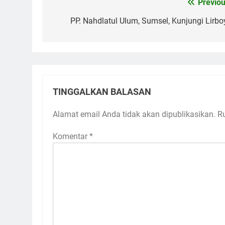
Nama
*
Email
*
Situs ini menggunakan Akismet untuk mengurangi
Post Terkait
Kisah Mbah Karim Sebrangi Sel
Madura demi Menimba Ilmu