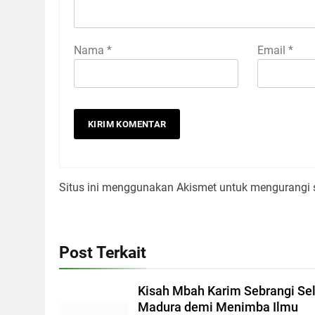
Muhammad Labib Islami
1 Bulan A
0
KH. Mahrus Aly ( 1907 – 1985 )
Kang Santri
12 Bulan Ago
4
Copyright By | Lirboyo_2026. Powered By
BlazeTheme