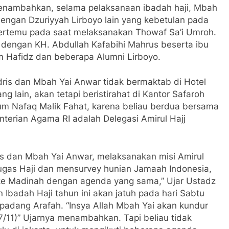
Pondok Lirboyo
Pondok Pesantren
Pondok Salaf