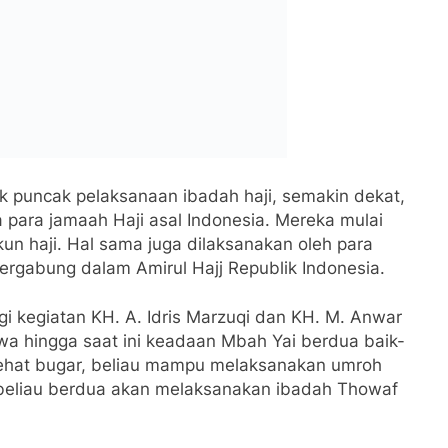
nambahkan, selama pelaksanaan ibadah haji, Mbah
dengan Dzuriyyah Lirboyo lain yang kebetulan pada
bertemu pada saat melaksanakan Thowaf Sa’i Umroh.
 dengan KH. Abdullah Kafabihi Mahrus beserta ibu
im Hafidz dan beberapa Alumni Lirboyo.
dris dan Mbah Yai Anwar tidak bermaktab di Hotel
g lain, akan tetapi beristirahat di Kantor Safaroh
lum Nafaq Malik Fahat, karena beliau berdua bersama
erian Agama RI adalah Delegasi Amirul Hajj
ris dan Mbah Yai Anwar, melaksanakan misi Amirul
ugas Haji dan mensurvey hunian Jamaah Indonesia,
 ke Madinah dengan agenda yang sama,” Ujar Ustadz
badah Haji tahun ini akan jatuh pada hari Sabtu
 padang Arafah. “Insya Allah Mbah Yai akan kundur
 17/11)” Ujarnya menambahkan. Tapi beliau tidak
dulu di jakarta, untuk mengikuti beberapa agenda