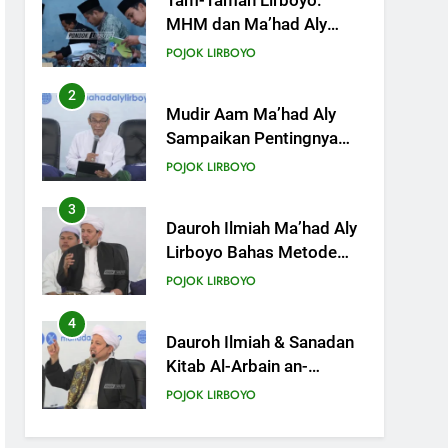
Mudir Aam Ma’had Aly
Sampaikan Pentingnya
Mempelajari Ilmu Hadis
POJOK LIRBOYO
Dalam Acara Dauroh
Ilmiah
3
Dauroh Ilmiah Ma’had Aly
Lirboyo Bahas Metode
Ahlusunnah dalam
POJOK LIRBOYO
Mengaplikasikan Hadis
Dhaif.
4
Dauroh Ilmiah & Sanadan
Kitab Al-Arbain an-
Nawawy bersama As-
POJOK LIRBOYO
Syaikh Dr. Yasir Al-Adny
5
Semalam Bersama
Kematian: Kisah Praktek
Tajhizul Janaiz Siswa III
POJOK LIRBOYO
Aliyah
6