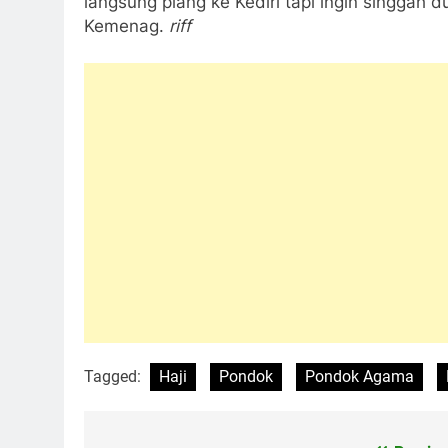
Previou
Navigasi
pos
PP. Nahdlatul Ulum, Sumsel, Kunjungi Lirbo
TINGGALKAN BALASAN
Alamat email Anda tidak akan dipublikasikan.
R
Komentar
*