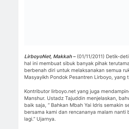
Ustad muda tamatan MHM tahun 2010 ini me
Yai Idris dan Mbah Yai Anwar bisa bertemu 
tahun ini menjalankan Ibadah Haji, mereka 
Mbah Yai Idris dan Mbah Yai Anwar bertemu
Nyai, Kyai Abdul Kholiq Ridlwan, Agus Ibrah
Selama pelaksanaan Ibadah Haji, Mbah Yai I
seperti kebanyakan Jamaah haji Indonesia yan
Indonesia. Di daerah siza dekat Minna sebe
KH. Hasyim Muzadi dan beberapa staf Kement
Republik Indonesia.
Selain menjalankan ibadah Haji Mbah Yai Id
Hajj, yakni melaksanakan rapat bersama pet
“Jumat hingga Ahad kemarin, beliau berdua
Tajuddin Menambahkan. puncak pelasaknaan I
lusa, dengan ditandai pelaksanaan Wukuf di
(pulang.red) ke tanah Air sebelas hari lagi (
langsung plang ke Kediri tapi ingin singgah 