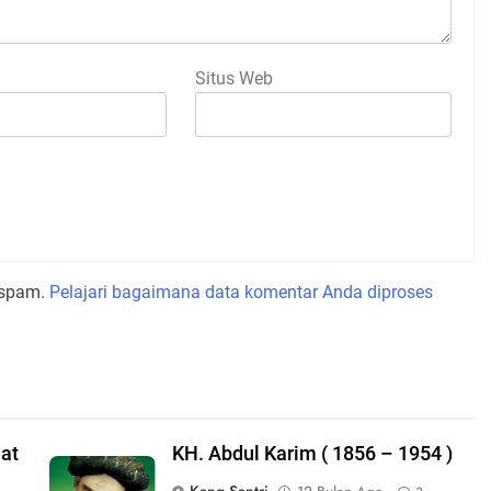
go
KH. Marzuqi Dahlan (1906-1975)
Santri Lirboyo
1 Tahun Ago
1
.
s